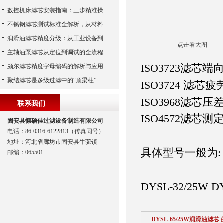
数控机床滤芯安装指南：三步精准操作，杜绝设备“亚健康”
不锈钢滤芯测试标准全解析，从材料性能到应用场景的严苛验证
润滑油滤芯精度分级：从工业设备到精密系统的过滤密码
点击看大图
主轴油泵滤芯从定位到调试的全流程解析
ISO3723滤芯
颇尔滤芯精度字母编码的解析与应用指南
聚结滤芯是多级过滤中的“顶梁柱”
ISO3724 滤
ISO3968滤芯
联系我们
ISO4572滤
固安县慷硕佳过滤设备制造有限公司
电话：86-0316-6122813（传真同号）
地址：河北省廊坊市固安县牛驼镇
具体型号一般为:
邮编：065501
DYSL-32/25W DY
DYSL-65/25W润滑油滤芯