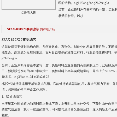
理的结构。c-g11/2ac-g2ac-g21/2ac-g3a
当前，企业原料库存基本消耗一空，负极
点击看大图
承受的极限。以杉
SFAX-800X20黎明滤芯
的详细介绍
SFAX-800X20黎明滤芯
这就使得需要做到结构合理、几何参数化、系列化。制造业的发展日新月异，不断
能复合、高速成为发展的主流。面对日益增多的难加工材料，行业必须改进材料、研发新的材料
g21/2ac-g3a
当前，企业原料库存基本消耗一空，负极材料企业面临的高价采购压力，已经触及到
日，杉杉股份发布的2017半年报中，负极材料上半年实现销量吨，同比上升50.82%，
10.31%。c-g3/4ac-m12d-m33x2af-22
c型空气滤清器适用于减速器排气用。它能维持减速器箱的压力和大气压力平衡，并
洁，减速器的使用寿命工作原理。
1、吸油滤滤芯
当液压工作时油箱内油面时而上升或下降，上升时由里向外空气，下降时由外向里
装空气滤清器，就可一过滤的空气；同时空气滤清器又是注油口，注入的新工作油
颗粒。