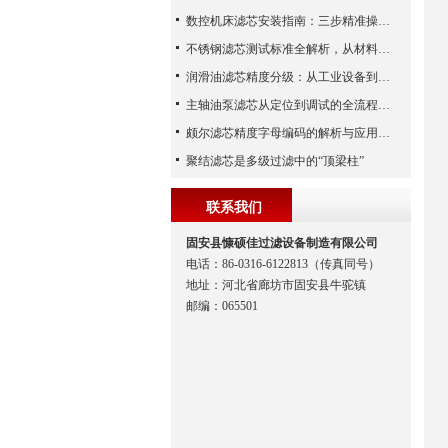
数控机床滤芯安装指南：三步精准操作，杜绝设备“亚健康”
不锈钢滤芯测试标准全解析，从材料性能到应用场景的严苛验证
润滑油滤芯精度分级：从工业设备到精密系统的过滤密码
主轴油泵滤芯从定位到调试的全流程解析
颇尔滤芯精度字母编码的解析与应用指南
聚结滤芯是多级过滤中的“顶梁柱”
联系我们
固安县慷硕佳过滤设备制造有限公司
电话：86-0316-6122813（传真同号）
地址：河北省廊坊市固安县牛驼镇
邮编：065501