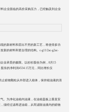
材料企业面临的高价采购压力，已经触及到企业
涌现的新材料和层出不穷的新工艺，将使得多功
和更合理的结构。c-g11/2ac-g2ac-
企业承受的极限。以杉杉股份为例，8月15
股东的净利润4534.15万元，同比增长仅
防止赃物颗粒从外部进入箱体，保持箱油液的清
空气。为净化油箱内油液，在油箱盖板上垂直安
液，须经过滤再进油箱，从而滤除油液内的赃物