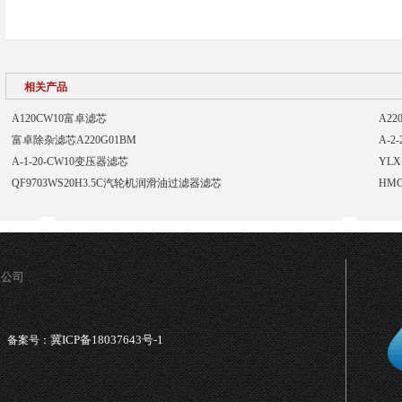
相关产品
A120CW10富卓滤芯
A2
富卓除杂滤芯A220G01BM
A-2
A-1-20-CW10变压器滤芯
YLX
QF9703WS20H3.5C汽轮机润滑油过滤器滤芯
HM
限公司
冀ICP备18037643号-1
备案号：