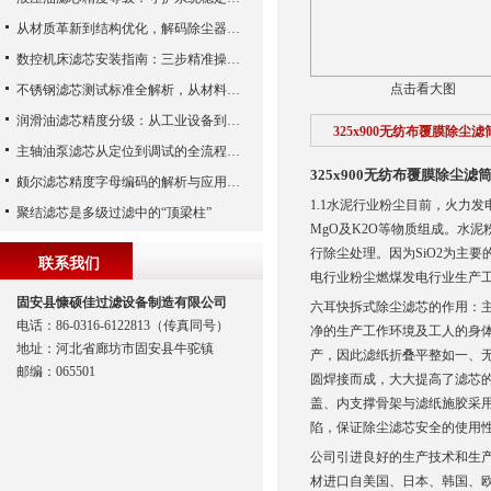
从材质革新到结构优化，解码除尘器滤芯性能跃升的核心逻辑
数控机床滤芯安装指南：三步精准操作，杜绝设备“亚健康”
点击看大图
不锈钢滤芯测试标准全解析，从材料性能到应用场景的严苛验证
润滑油滤芯精度分级：从工业设备到精密系统的过滤密码
325x900无纺布覆膜除尘滤
主轴油泵滤芯从定位到调试的全流程解析
325x900无纺布覆膜除尘滤
颇尔滤芯精度字母编码的解析与应用指南
1.1水泥行业粉尘目前，火力发电
聚结滤芯是多级过滤中的“顶梁柱”
MgO及K2O等物质组成。水泥
行除尘处理。因为SiO2为主要
联系我们
电行业粉尘燃煤发电行业生产
固安县慷硕佳过滤设备制造有限公司
六耳快拆式除尘滤芯的作用：
电话：86-0316-6122813（传真同号）
净的生产工作环境及工人的身
地址：河北省廊坊市固安县牛驼镇
产，因此滤纸折叠平整如一、
邮编：065501
圆焊接而成，大大提高了滤芯
盖、内支撑骨架与滤纸施胶采
陷，保证除尘滤芯安全的使用
公司引进良好的生产技术和生
材进口自美国、日本、韩国、