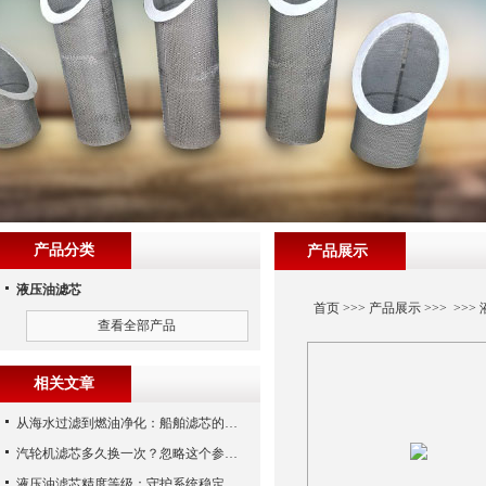
产品分类
产品展示
液压油滤芯
首页
>>>
产品展示
>>> >>>
查看全部产品
相关文章
从海水过滤到燃油净化：船舶滤芯的多场景应用解析
汽轮机滤芯多久换一次？忽略这个参数，机组非停损失可能上百万！
液压油滤芯精度等级：守护系统稳定与寿命的“微米标尺”