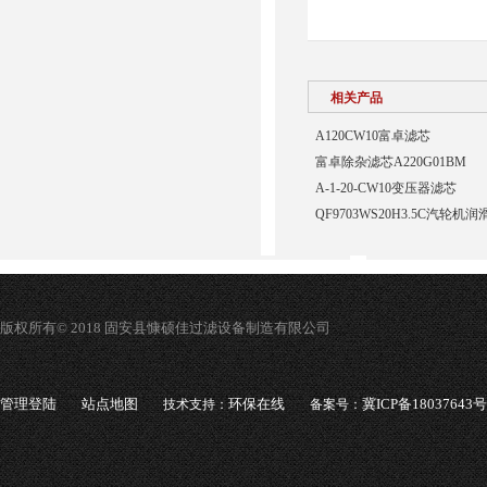
相关产品
A120CW10富卓滤芯
富卓除杂滤芯A220G01BM
A-1-20-CW10变压器滤芯
QF9703WS20H3.5C汽轮
版权所有© 2018 固安县慷硕佳过滤设备制造有限公司
管理登陆
站点地图
环保在线
冀ICP备18037643号
技术支持：
备案号：