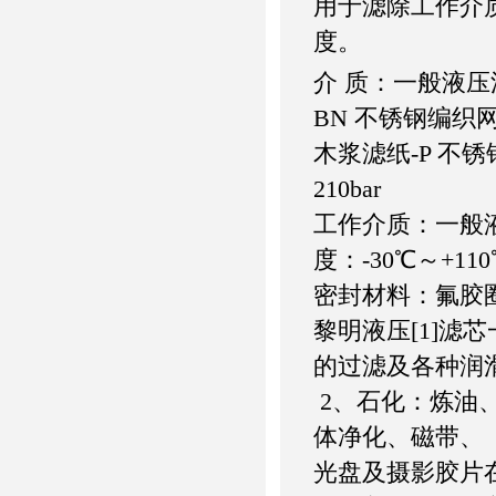
用于滤除工作介
度。
介 质：一般液压
BN 不锈钢编织
木浆滤纸-P 不锈钢
210bar
工作介质：一般
度：-30℃～+11
密封材料：氟
黎明液压[1]滤
的过滤及各种润
2、石化：炼油
体净化、磁带、
光盘及摄影胶片