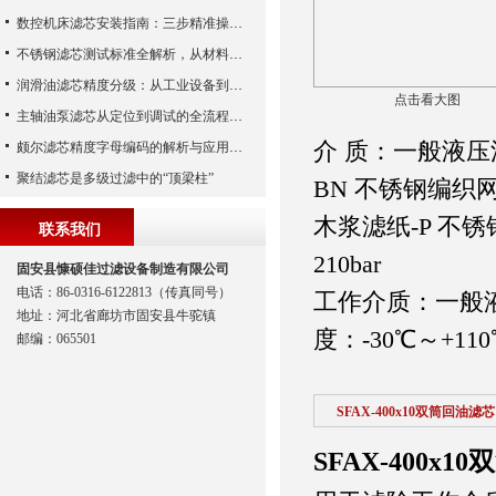
数控机床滤芯安装指南：三步精准操作，杜绝设备“亚健康”
不锈钢滤芯测试标准全解析，从材料性能到应用场景的严苛验证
润滑油滤芯精度分级：从工业设备到精密系统的过滤密码
点击看大图
主轴油泵滤芯从定位到调试的全流程解析
介 质：一般液压
颇尔滤芯精度字母编码的解析与应用指南
聚结滤芯是多级过滤中的“顶梁柱”
BN 不锈钢编织网
木浆滤纸-P 不锈钢
联系我们
210bar
固安县慷硕佳过滤设备制造有限公司
电话：86-0316-6122813（传真同号）
工作介质：一般
地址：河北省廊坊市固安县牛驼镇
度：-30℃～+110
邮编：065501
SFAX-400x10双筒回油滤芯
SFAX-400x