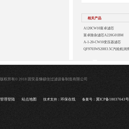
相关产品
A120CW10富卓滤芯
富卓除杂滤芯A220G01BM
A-1-20-CW10变压器滤芯
QF9703WS20H3.5C汽轮
版权所有© 2018 固安县慷硕佳过滤设备制造有限公司
管理登陆
站点地图
环保在线
冀ICP备18037643号
技术支持：
备案号：