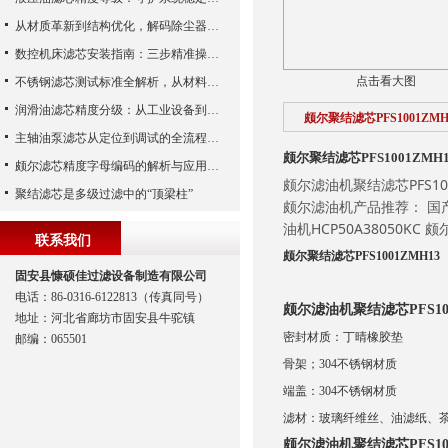
从材质革新到结构优化，解码除尘器滤芯性能跃升的核心逻辑
数控机床滤芯安装指南：三步精准操作，杜绝设备“亚健康”
点击看大图
不锈钢滤芯测试标准全解析，从材料性能到应用场景的严苛验证
润滑油滤芯精度分级：从工业设备到精密系统的过滤密码
颇尔聚结滤芯PFS1001ZMH
主轴油泵滤芯从定位到调试的全流程解析
颇尔聚结滤芯PFS1001ZMH1
颇尔滤芯精度字母编码的解析与应用指南
颇尔滤油机聚结滤芯PFS10
聚结滤芯是多级过滤中的“顶梁柱”
颇尔滤油机产品推荐： 国产pal
油机HCP50A38050KC 
联系我们
颇尔聚结滤芯PFS1001ZMH13
固安县慷硕佳过滤设备制造有限公司
电话：86-0316-6122813（传真同号）
颇尔滤油机聚结滤芯PFS10
地址：河北省廊坊市固安县牛驼镇
密封材质：丁晴橡胶垫
邮编：065501
骨架；304不锈钢材质
端盖：304不锈钢材质
滤材：玻璃纤维丝、油滤纸、
颇尔滤油机聚结滤芯PFS10