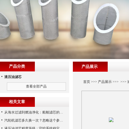
产品分类
产品展示
液压油滤芯
首页
>>>
产品展示
>>> >>>
查看全部产品
相关文章
从海水过滤到燃油净化：船舶滤芯的多场景应用解析
汽轮机滤芯多久换一次？忽略这个参数，机组非停损失可能上百万！
液压油滤芯精度等级：守护系统稳定与寿命的“微米标尺”