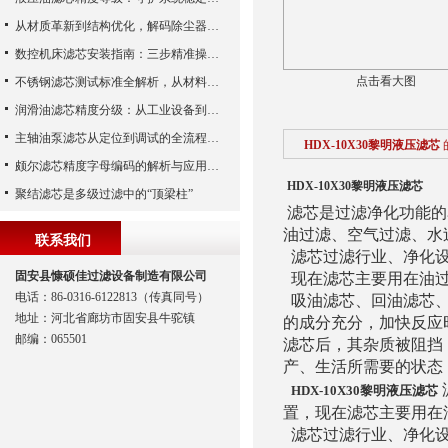
从材质革新到结构优化，解码除尘器滤芯性能跃升的核心逻辑
数控机床滤芯安装指南：三步精准操作，杜绝设备“亚健康”
点击看大图
不锈钢滤芯测试标准全解析，从材料性能到应用场景的严苛验证
润滑油滤芯精度分级：从工业设备到精密系统的过滤密码
主轴油泵滤芯从定位到调试的全流程解析
HDX-10X30黎明液压滤芯
颇尔滤芯精度字母编码的解析与应用指南
HDX-10X30黎明液压滤芯
聚结滤芯是多级过滤中的“顶梁柱”
滤芯是过滤净化功能的
油过滤、空气过滤、水
联系我们
滤芯过滤行业、净化
固安县慷硕佳过滤设备制造有限公司
现在滤芯主要用在油过
电话：86-0316-6122813（传真同号）
吸油滤芯、回油滤芯、
地址：河北省廊坊市固安县牛驼镇
的成分充分，加快反应
邮编：065501
滤芯后，其杂质被阻挡
产、生活所需要的状态
HDX-10X30黎明液压滤芯
置，现在滤芯主要用在
滤芯过滤行业、净化