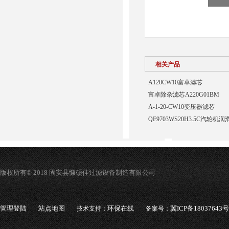
相关产品
A120CW10富卓滤芯
富卓除杂滤芯A220G01BM
A-1-20-CW10变压器滤芯
QF9703WS20H3.5C汽轮
版权所有© 2018 固安县慷硕佳过滤设备制造有限公司
管理登陆
站点地图
环保在线
冀ICP备18037643号
技术支持：
备案号：