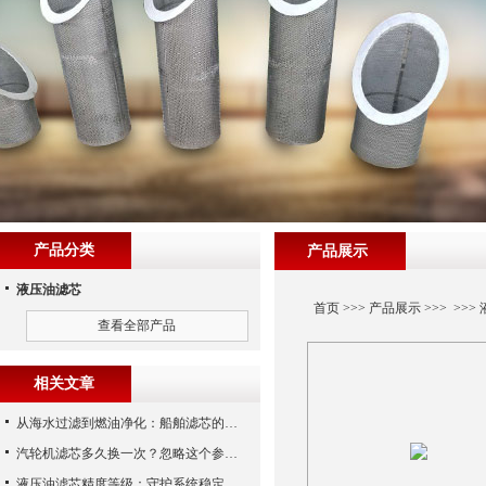
产品分类
产品展示
液压油滤芯
首页
>>>
产品展示
>>> >>>
查看全部产品
相关文章
从海水过滤到燃油净化：船舶滤芯的多场景应用解析
汽轮机滤芯多久换一次？忽略这个参数，机组非停损失可能上百万！
液压油滤芯精度等级：守护系统稳定与寿命的“微米标尺”