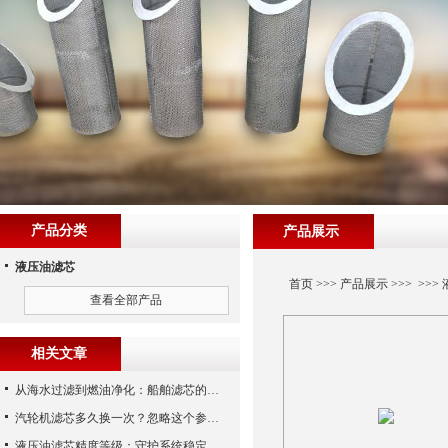
产品分类
产品展示
液压油滤芯
首页
>>>
产品展示
>>> >>>
查看全部产品
相关文章
从海水过滤到燃油净化：船舶滤芯的多场景应用解析
汽轮机滤芯多久换一次？忽略这个参数，机组非停损失可能上百万！
液压油滤芯精度等级：守护系统稳定与寿命的“微米标尺”