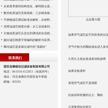
从材质革新到结构优化，解码除尘器滤芯性能跃升的核心逻辑
数控机床滤芯安装指南：三步精准操作，杜绝设备“亚健康”
点击看大图
不锈钢滤芯测试标准全解析，从材料性能到应用场景的严苛验证
润滑油滤芯精度分级：从工业设备到精密系统的过滤密码
主轴油泵滤芯从定位到调试的全流程解析
如果空气滤芯起不到应有的过
颇尔滤芯精度字母编码的解析与应用指南
聚结滤芯是多级过滤中的“顶梁柱”
空气中较大的颗粒就会进入发
联系我们
久而久之就会造成发动机故障
固安县慷硕佳过滤设备制造有限公司
如果在检查时
电话：86-0316-6122813（传真同号）
地址：河北省廊坊市固安县牛驼镇
邮编：065501
发现空气滤芯不是很脏
比如说有轻微的尘土、颗粒
只需要用轻吹即可