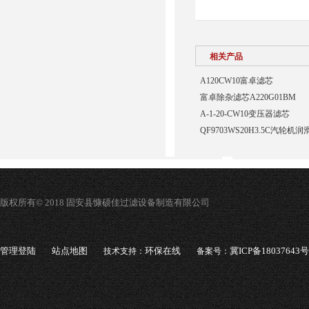
相关产品
A120CW10富卓滤芯
富卓除杂滤芯A220G01BM
A-1-20-CW10变压器滤芯
QF9703WS20H3.5C汽轮
版权所有© 2018 固安县慷硕佳过滤设备制造有限公司
管理登陆
站点地图
环保在线
冀ICP备18037643号
技术支持：
备案号：