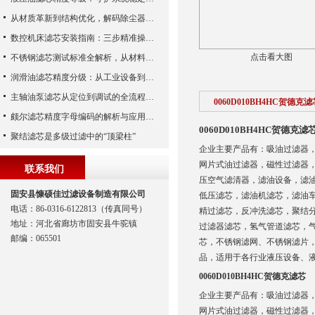
从材质革新到结构优化，解码除尘器滤芯性能跃升的核心逻辑
数控机床滤芯安装指南：三步精准操作，杜绝设备“亚健康”
点击看大图
不锈钢滤芯测试标准全解析，从材料性能到应用场景的严苛验证
润滑油滤芯精度分级：从工业设备到精密系统的过滤密码
主轴油泵滤芯从定位到调试的全流程解析
0060D010BH4HC贺德克滤
颇尔滤芯精度字母编码的解析与应用指南
0060D010BH4HC贺德克滤
聚结滤芯是多级过滤中的“顶梁柱”
企业主要产品有：吸油过滤器
网片式油过滤器，磁性过滤器
联系我们
压空气滤清器，滤油设备，滤
固安县慷硕佳过滤设备制造有限公司
低压滤芯，滤油机滤芯，滤油
电话：86-0316-6122813（传真同号）
精过滤芯，反冲洗滤芯，聚结
地址：河北省廊坊市固安县牛驼镇
过滤器滤芯，氢气管道滤芯，
邮编：065501
芯，不锈钢滤网、不锈钢滤片
品，适用于各行业液压设备、
0060D010BH4HC贺德克滤芯
企业主要产品有：吸油过滤器
网片式油过滤器，磁性过滤器