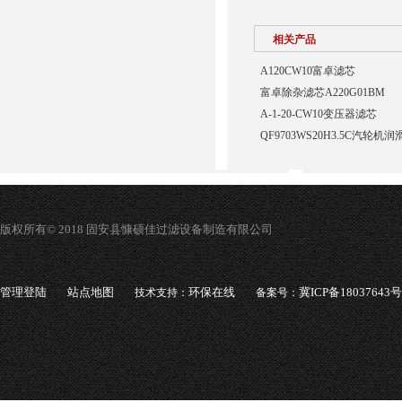
相关产品
A120CW10富卓滤芯
富卓除杂滤芯A220G01BM
A-1-20-CW10变压器滤芯
QF9703WS20H3.5C汽轮
版权所有© 2018 固安县慷硕佳过滤设备制造有限公司
管理登陆
站点地图
环保在线
冀ICP备18037643号
技术支持：
备案号：