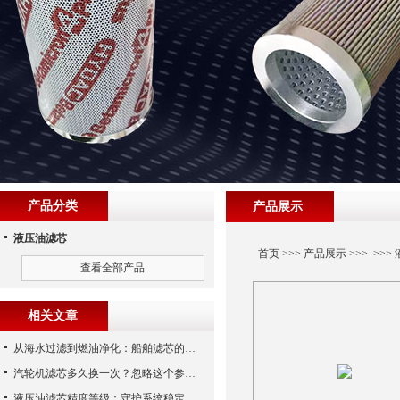
产品分类
产品展示
液压油滤芯
首页
>>>
产品展示
>>> >>>
查看全部产品
相关文章
从海水过滤到燃油净化：船舶滤芯的多场景应用解析
汽轮机滤芯多久换一次？忽略这个参数，机组非停损失可能上百万！
液压油滤芯精度等级：守护系统稳定与寿命的“微米标尺”