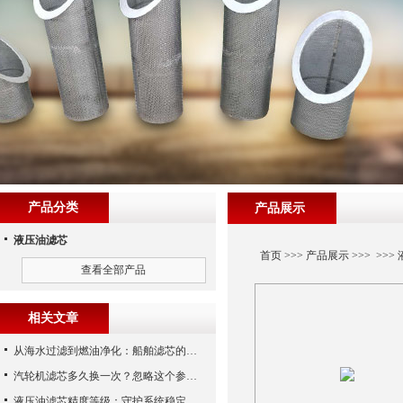
产品分类
产品展示
液压油滤芯
首页
>>>
产品展示
>>> >>>
查看全部产品
相关文章
从海水过滤到燃油净化：船舶滤芯的多场景应用解析
汽轮机滤芯多久换一次？忽略这个参数，机组非停损失可能上百万！
液压油滤芯精度等级：守护系统稳定与寿命的“微米标尺”