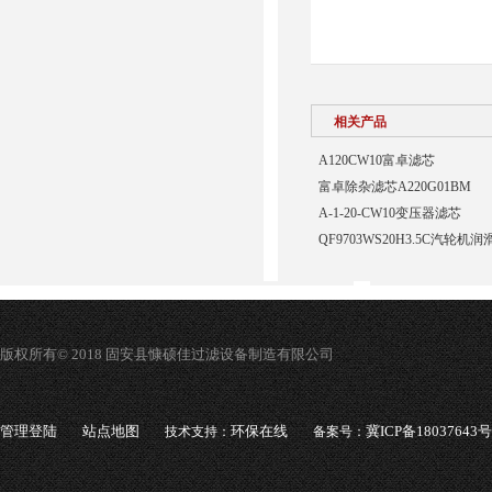
相关产品
A120CW10富卓滤芯
富卓除杂滤芯A220G01BM
A-1-20-CW10变压器滤芯
QF9703WS20H3.5C汽轮
版权所有© 2018 固安县慷硕佳过滤设备制造有限公司
管理登陆
站点地图
环保在线
冀ICP备18037643号
技术支持：
备案号：