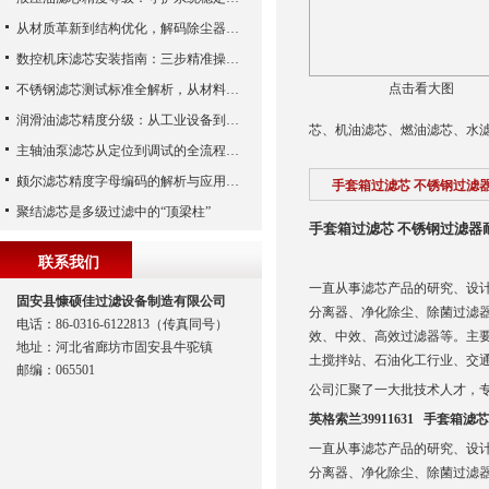
从材质革新到结构优化，解码除尘器滤芯性能跃升的核心逻辑
数控机床滤芯安装指南：三步精准操作，杜绝设备“亚健康”
点击看大图
不锈钢滤芯测试标准全解析，从材料性能到应用场景的严苛验证
润滑油滤芯精度分级：从工业设备到精密系统的过滤密码
芯、机油滤芯、燃油滤芯、水
主轴油泵滤芯从定位到调试的全流程解析
颇尔滤芯精度字母编码的解析与应用指南
手套箱过滤芯 不锈钢过滤
聚结滤芯是多级过滤中的“顶梁柱”
手套箱过滤芯 不锈钢过滤器
联系我们
一直从事滤芯产品的研究、设
固安县慷硕佳过滤设备制造有限公司
分离器、净化除尘、除菌过滤
电话：86-0316-6122813（传真同号）
效、中效、高效过滤器等。主
地址：河北省廊坊市固安县牛驼镇
土搅拌站、石油化工行业、交
邮编：065501
公司汇聚了一大批技术人才，
英格索兰39911631
手套箱滤芯
一直从事滤芯产品的研究、设
分离器、净化除尘、除菌过滤