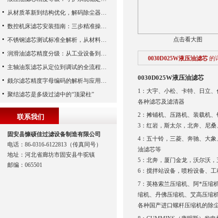
从材质革新到结构优化，解码除尘器滤芯性能跃升的核心逻辑
数控机床滤芯安装指南：三步精准操作，杜绝设备“亚健康”
点击看大图
不锈钢滤芯测试标准全解析，从材料性能到应用场景的严苛验证
润滑油滤芯精度分级：从工业设备到精密系统的过滤密码
0030D025W液压油滤芯
的
主轴油泵滤芯从定位到调试的全流程解析
0030D025W液压油滤芯
颇尔滤芯精度字母编码的解析与应用指南
1：大宇、小松、卡特、日立
聚结滤芯是多级过滤中的“顶梁柱”
各种滤芯及滤清器
2：摊铺机、压路机、装载机
联系我们
3：红岩，斯太尔，北奔、尼
固安县慷硕佳过滤设备制造有限公司
4：五十铃，三菱、奔驰、大
电话：86-0316-6122813（传真同号）
油滤芯等
地址：河北省廊坊市固安县牛驼镇
5：北奔，厦门金龙，沃尔沃
邮编：065501
6：搅拌站设备，喷粉设备、
7：英格索兰压缩机、阿*压
缩机、丹佛压缩机、艾高压缩
各种国产进口螺杆压缩机的除