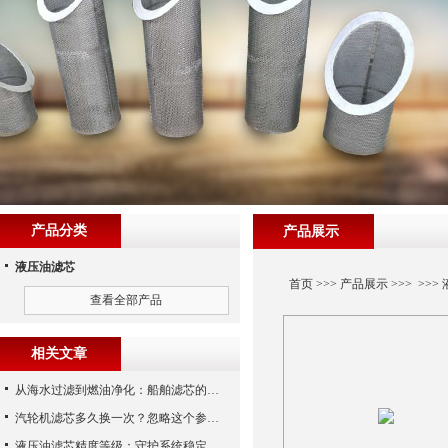
产品分类
产品展示
液压油滤芯
首页
>>>
产品展示
>>> >>>
查看全部产品
相关文章
从海水过滤到燃油净化：船舶滤芯的多场景应用解析
汽轮机滤芯多久换一次？忽略这个参数，机组非停损失可能上百万！
液压油滤芯精度等级：守护系统稳定与寿命的“微米标尺”