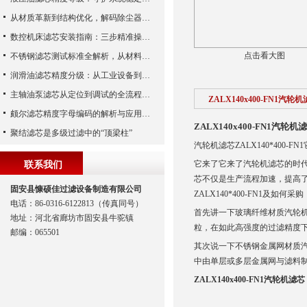
从材质革新到结构优化，解码除尘器滤芯性能跃升的核心逻辑
数控机床滤芯安装指南：三步精准操作，杜绝设备“亚健康”
点击看大图
不锈钢滤芯测试标准全解析，从材料性能到应用场景的严苛验证
润滑油滤芯精度分级：从工业设备到精密系统的过滤密码
主轴油泵滤芯从定位到调试的全流程解析
ZALX140x400-FN1汽轮
颇尔滤芯精度字母编码的解析与应用指南
ZALX140x400-FN1汽轮机
聚结滤芯是多级过滤中的“顶梁柱”
汽轮机滤芯ZALX140*400-FN
它来了它来了汽轮机滤芯的时
联系我们
芯不仅是生产流程加速，提高
固安县慷硕佳过滤设备制造有限公司
ZALX140*400-FN1及如何采购
电话：86-0316-6122813（传真同号）
首先讲一下玻璃纤维材质汽轮
地址：河北省廊坊市固安县牛驼镇
粒，在如此高强度的过滤精度下
邮编：065501
其次说一下不锈钢金属网材质
中由单层或多层金属网与滤料
ZALX140x400-FN1汽轮机滤芯