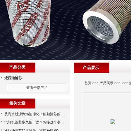
产品分类
产品展示
液压油滤芯
首页
>>>
产品展示
>>> >>>
查看全部产品
相关文章
从海水过滤到燃油净化：船舶滤芯的多场景应用解析
汽轮机滤芯多久换一次？忽略这个参数，机组非停损失可能上百万！
液压油滤芯精度等级：守护系统稳定与寿命的“微米标尺”