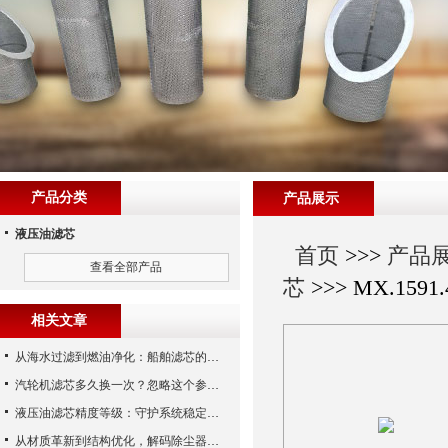
产品分类
产品展示
液压油滤芯
首页
>>>
产品
查看全部产品
芯
>>> MX.159
相关文章
从海水过滤到燃油净化：船舶滤芯的多场景应用解析
汽轮机滤芯多久换一次？忽略这个参数，机组非停损失可能上百万！
液压油滤芯精度等级：守护系统稳定与寿命的“微米标尺”
从材质革新到结构优化，解码除尘器滤芯性能跃升的核心逻辑