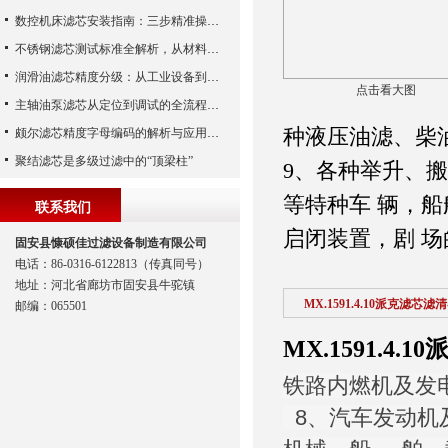
数控机床滤芯安装指南：三步精准操作，杜绝设备“亚健康”
不锈钢滤芯测试标准全解析，从材料性能到应用场景的严苛验证
润滑油滤芯精度分级：从工业设备到精密系统的过滤密码
点击看大图
主轴油泵滤芯从定位到调试的全流程解析
种液压油滤、柴
颇尔滤芯精度字母编码的解析与应用指南
聚结滤芯是多级过滤中的“顶梁柱”
9、各种举升、
等特种车 辆，
联系我们
启闭装置，剧 
固安县慷硕佳过滤设备制造有限公司
电话：86-0316-6122813（传真同号）
地址：河北省廊坊市固安县牛驼镇
MX.1591.4.10派克滤芯滤
邮编：065501
MX.1591.4.
铁路内燃机及发
8、汽车发动机