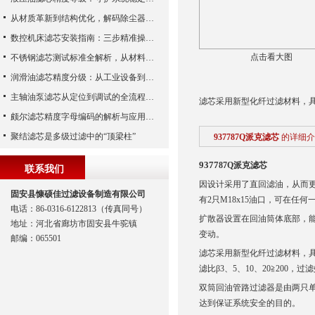
从材质革新到结构优化，解码除尘器滤芯性能跃升的核心逻辑
数控机床滤芯安装指南：三步精准操作，杜绝设备“亚健康”
点击看大图
不锈钢滤芯测试标准全解析，从材料性能到应用场景的严苛验证
润滑油滤芯精度分级：从工业设备到精密系统的过滤密码
主轴油泵滤芯从定位到调试的全流程解析
滤芯采用新型化纤过滤材料，
颇尔滤芯精度字母编码的解析与应用指南
聚结滤芯是多级过滤中的“顶梁柱”
937787Q派克滤芯
的详细介
9377
87Q派克滤芯
联系我们
因设计采用了直回滤油，从而
固安县慷硕佳过滤设备制造有限公司
有2只M18x15油口，可在任
电话：86-0316-6122813（传真同号）
扩散器设置在回油筒体底部，
地址：河北省廊坊市固安县牛驼镇
变动。
邮编：065501
滤芯采用新型化纤过滤材料，
滤比β3、5、10、20≧200，过
双筒回油管路过滤器是由两只
达到保证系统安全的目的。