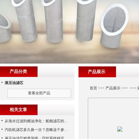
产品分类
产品展示
液压油滤芯
首页
>>>
产品展示
>>> >>>
查看全部产品
相关文章
从海水过滤到燃油净化：船舶滤芯的多场景应用解析
汽轮机滤芯多久换一次？忽略这个参数，机组非停损失可能上百万！
液压油滤芯精度等级：守护系统稳定与寿命的“微米标尺”