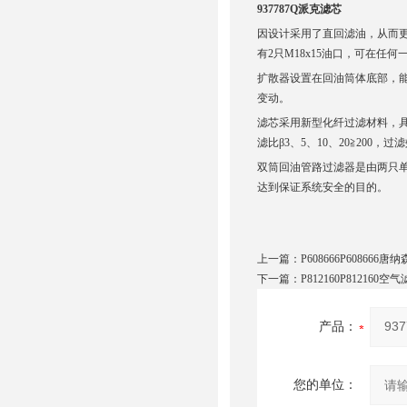
937787Q派克滤芯
因设计采用了直回滤油，从而
有2只M18x15油口，可在任
扩散器设置在回油筒体底部，
变动。
滤芯采用新型化纤过滤材料，
滤比β3、5、10、20≧200，过
双筒回油管路过滤器是由两只
达到保证系统安全的目的。
上一篇：
P608666P60866
下一篇：
P812160P812160空
产品：
您的单位：