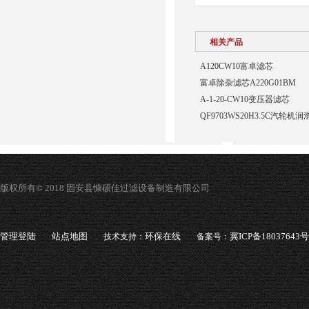
相关产品
A120CW10富卓滤芯
富卓除杂滤芯A220G01BM
A-1-20-CW10变压器滤芯
QF9703WS20H3.5C汽轮
版权所有© 2018 固安县慷硕佳过滤设备制造有限公司
管理登陆
站点地图
环保在线
冀ICP备18037643号
技术支持：
备案号：