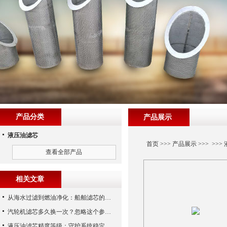
产品分类
产品展示
液压油滤芯
首页
>>>
产品展示
>>> >>>
查看全部产品
相关文章
从海水过滤到燃油净化：船舶滤芯的多场景应用解析
汽轮机滤芯多久换一次？忽略这个参数，机组非停损失可能上百万！
液压油滤芯精度等级：守护系统稳定与寿命的“微米标尺”