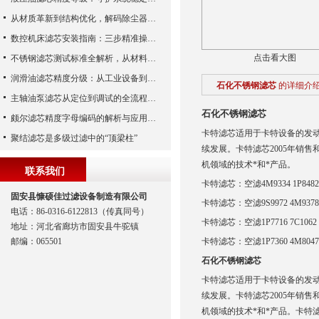
从材质革新到结构优化，解码除尘器滤芯性能跃升的核心逻辑
数控机床滤芯安装指南：三步精准操作，杜绝设备“亚健康”
点击看大图
不锈钢滤芯测试标准全解析，从材料性能到应用场景的严苛验证
润滑油滤芯精度分级：从工业设备到精密系统的过滤密码
石化不锈钢滤芯
的详细介
主轴油泵滤芯从定位到调试的全流程解析
石化不锈钢滤芯
颇尔滤芯精度字母编码的解析与应用指南
卡特滤芯适用于卡特设备的发
聚结滤芯是多级过滤中的“顶梁柱”
续发展。卡特滤芯2005年销售
机领域的技术*和*产品。
联系我们
卡特滤芯：空滤4M9334 1P848
固安县慷硕佳过滤设备制造有限公司
卡特滤芯：空滤9S9972 4M937
电话：86-0316-6122813（传真同号）
卡特滤芯：空滤1P7716 7C106
地址：河北省廊坊市固安县牛驼镇
邮编：065501
卡特滤芯：空滤1P7360 4M804
石化不锈钢滤芯
卡特滤芯适用于卡特设备的发
续发展。卡特滤芯2005年销售
机领域的技术*和*产品。卡