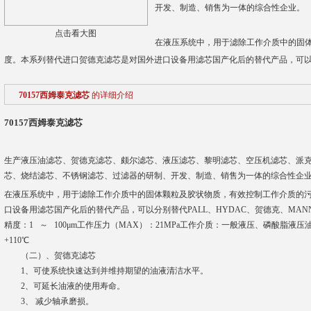
开发、制造、销售为一体的综合性企业。
点击看大图
在液压系统中，用于滤除工作介质中的固
度。本系列替代进口贺德克滤芯是对国外进口设备用滤芯国产化后的替代产品，可以分
70157西姆泰克滤芯
的详细介绍
70157西姆泰克滤芯
生产液压油滤芯、贺德克滤芯、颇尔滤芯、液压滤芯、黎明滤芯、空压机滤芯、派
芯、烧结滤芯、不锈钢滤芯、过滤器的研制、开发、制造、销售为一体的综合性企
在液压系统中，用于滤除工作介质中的固体颗粒及胶状物质，有效控制工作介质的
口设备用滤芯国产化后的替代产品，可以分别替代PALL、HYDAC、贺德克、MA
精度：1 ～ 100μm工作压力（MAX）：21MPa工作介质：一般液压、磷酸脂液压
+110℃
（二）、贺德克滤芯
1、可使系统快速达到并维持期望的油液清洁水平。
2、可延长油液的使用寿命。
3、 减少轴承磨损。