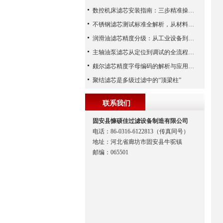
数控机床滤芯安装指南：三步精准操作，杜绝设备“亚健康”
不锈钢滤芯测试标准全解析，从材料性能到应用场景的严苛验证
润滑油滤芯精度分级：从工业设备到精密系统的过滤密码
主轴油泵滤芯从定位到调试的全流程解析
颇尔滤芯精度字母编码的解析与应用指南
聚结滤芯是多级过滤中的“顶梁柱”
联系我们
固安县慷硕佳过滤设备制造有限公司
电话：86-0316-6122813（传真同号）
地址：河北省廊坊市固安县牛驼镇
邮编：065501