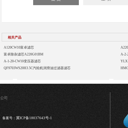
相关产品
A120CW10富卓滤芯
A2
富卓除杂滤芯A220G01BM
A-2
A-1-20-CW10变压器滤芯
YLX
QF9703WS20H3.5C汽轮机润滑油过滤器滤芯
HM
限公司
冀ICP备18037643号-1
备案号：