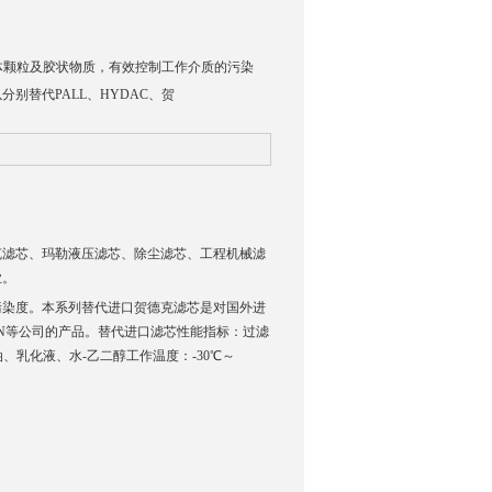
体颗粒及胶状物质，有效控制工作介质的污染
别替代PALL、HYDAC、贺
克滤芯、玛勒液压滤芯、除尘滤芯、工程机械滤
业。
污染度。本系列替代进口贺德克滤芯是对国外进
NN等公司的产品。替代进口滤芯性能指标：过滤
油、乳化液、水-乙二醇工作温度：-30℃～