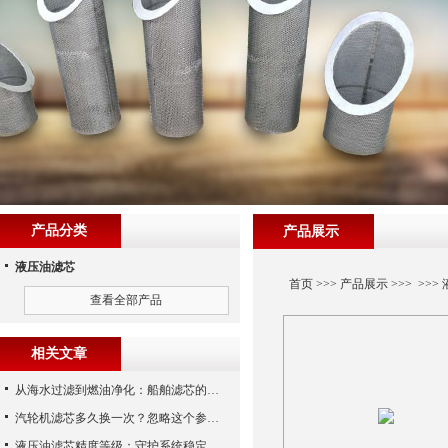
产品分类
产品展示
液压油滤芯
首页
>>>
产品展示
>>> >>>
查看全部产品
相关文章
从海水过滤到燃油净化：船舶滤芯的多场景应用解析
汽轮机滤芯多久换一次？忽略这个参数，机组非停损失可能上百万！
液压油滤芯精度等级：守护系统稳定与寿命的“微米标尺”