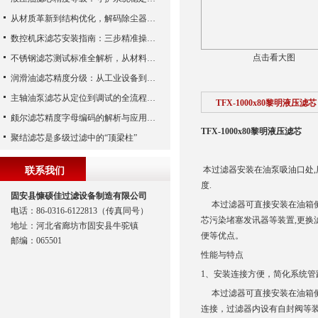
从材质革新到结构优化，解码除尘器滤芯性能跃升的核心逻辑
数控机床滤芯安装指南：三步精准操作，杜绝设备“亚健康”
点击看大图
不锈钢滤芯测试标准全解析，从材料性能到应用场景的严苛验证
润滑油滤芯精度分级：从工业设备到精密系统的过滤密码
主轴油泵滤芯从定位到调试的全流程解析
TFX-1000x80黎明液压滤芯
颇尔滤芯精度字母编码的解析与应用指南
TFX-1000x80黎明液压滤芯
聚结滤芯是多级过滤中的“顶梁柱”
本过滤器安装在油泵吸油口处,
联系我们
度.
固安县慷硕佳过滤设备制造有限公司
本过滤器可直接安装在油箱侧
电话：86-0316-6122813（传真同号）
芯污染堵塞发讯器等装置,更换
地址：河北省廊坊市固安县牛驼镇
便等优点。
邮编：065501
性能与特点
1、安装连接方便，简化系统管
本过滤器可直接安装在油箱侧
连接，过滤器内设有自封阀等