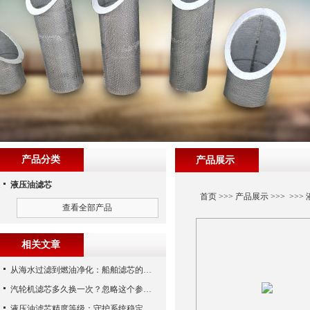
产品分类
产品展示
液压油滤芯
首页
>>>
产品展示
>>> >>>
查看全部产品
相关文章
从海水过滤到燃油净化：船舶滤芯的多场景应用解析
汽轮机滤芯多久换一次？忽略这个参数，机组非停损失可能上百万！
液压油滤芯精度等级：守护系统稳定与寿命的“微米标尺”