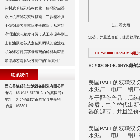
从材质革新到结构优化，解码除尘器滤芯性能跃升的核心逻辑
数控机床滤芯安装指南：三步精准操作，杜绝设备“亚健康”
点击看大图
不锈钢滤芯测试标准全解析，从材料性能到应用场景的严苛验证
润滑油滤芯精度分级：从工业设备到精密系统的过滤密码
滤芯，并且造价低，使用效果
主轴油泵滤芯从定位到调试的全流程解析
颇尔滤芯精度字母编码的解析与应用指南
HCY-8300EOR26HYK颇
聚结滤芯是多级过滤中的“顶梁柱”
HCY-8300EOR26HYK颇尔
联系我们
美国PALL的双联
固安县慷硕佳过滤设备制造有限公司
水泥厂，电厂，钢厂
电话：86-0316-6122813（传真同号）
基于配套产品，后续
地址：河北省廊坊市固安县牛驼镇
绘后，生产替代出新
邮编：065501
器的滤芯，并且造价
美国PALL的双联
水泥厂，电厂，钢厂