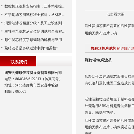
数控机床滤芯安装指南：三步精准操作，杜绝设备“亚健康”
点击看大图
不锈钢滤芯测试标准全解析，从材料性能到应用场景的严苛验证
润滑油滤芯精度分级：从工业设备到精密系统的过滤密码
活性炭滤芯将所需要的活性炭
主轴油泵滤芯从定位到调试的全流程解析
用的无纺布滤片，确
颇尔滤芯精度字母编码的解析与应用指南
聚结滤芯是多级过滤中的“顶梁柱”
颗粒活性炭滤芯
的详细介
颗粒活性炭滤芯
联系我们
固安县慷硕佳过滤设备制造有限公司
颗粒活性炭过滤滤芯采用天然
电话：86-0316-6122813（传真同号）
有机溶剂及其他因工业造成的
地址：河北省廊坊市固安县牛驼镇
邮编：065501
活性炭颗粒滤芯填充于塑料滤
外壳选用ABS材料超音波熔
除臭、除味的功能。
活性炭滤芯将所需要的活性炭
用的无纺布滤片，确保炭芯在
道式。