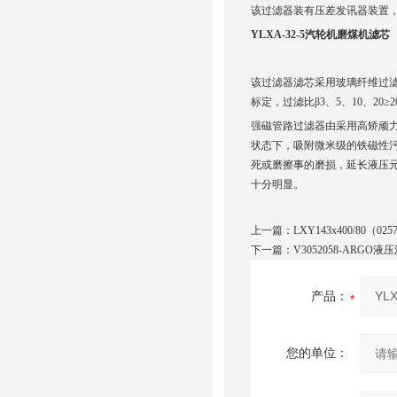
该过滤器装有压差发讯器装置，
YLXA-32-5汽轮机磨煤机滤芯
该过滤器滤芯采用玻璃纤维过
标定，过滤比β3、5、10、20≥2
强磁管路过滤器由采用高矫顽
状态下，吸附微米级的铁磁性
死或磨擦事的磨损，延长液压
十分明显。
上一篇：
LXY143x400/80
下一篇：
V3052058-ARGO液
产品：
您的单位：