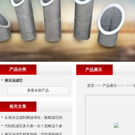
产品分类
产品展示
液压油滤芯
首页
>>>
产品展示
>>> >>>
查看全部产品
相关文章
从海水过滤到燃油净化：船舶滤芯的多场景应用解析
汽轮机滤芯多久换一次？忽略这个参数，机组非停损失可能上百万！
液压油滤芯精度等级：守护系统稳定与寿命的“微米标尺”