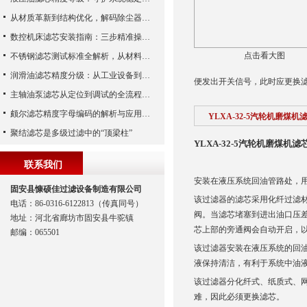
从材质革新到结构优化，解码除尘器滤芯性能跃升的核心逻辑
数控机床滤芯安装指南：三步精准操作，杜绝设备“亚健康”
点击看大图
不锈钢滤芯测试标准全解析，从材料性能到应用场景的严苛验证
润滑油滤芯精度分级：从工业设备到精密系统的过滤密码
便发出开关信号，此时应更换
主轴油泵滤芯从定位到调试的全流程解析
颇尔滤芯精度字母编码的解析与应用指南
YLXA-32-5汽轮机磨煤机
聚结滤芯是多级过滤中的“顶梁柱”
YLXA-32-5汽轮机磨煤机滤
联系我们
安装在液压系统回油管路处，
固安县慷硕佳过滤设备制造有限公司
该过滤器的滤芯采用化纤过滤
电话：86-0316-6122813（传真同号）
阀。当滤芯堵塞到进出油口压差
地址：河北省廊坊市固安县牛驼镇
芯上部的旁通阀会自动开启，
邮编：065501
该过滤器安装在液压系统的回
液保持清洁，有利于系统中油
该过滤器分化纤式、纸质式、
难，因此必须更换滤芯。