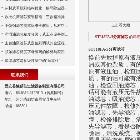
从材质革新到结构优化，解码除尘器滤芯性能跃升的核心逻辑
数控机床滤芯安装指南：三步精准操作，杜绝设备“亚健康”
点击看大图
不锈钢滤芯测试标准全解析，从材料性能到应用场景的严苛验证
润滑油滤芯精度分级：从工业设备到精密系统的过滤密码
ST318FA-5分离滤芯
的详
主轴油泵滤芯从定位到调试的全流程解析
ST318FA-5分离滤芯
颇尔滤芯精度字母编码的解析与应用指南
换前先放掉原有液
聚结滤芯是多级过滤中的“顶梁柱”
屑或其他杂质，有
原有液压油，检查
联系我们
质，有的话可能有
油，检查回油滤芯
固安县慷硕佳过滤设备制造有限公司
话可能有液压元件
电话：86-0316-6122813（传真同号）
油滤芯，吸油滤芯
地址：河北省廊坊市固安县牛驼镇
压元件故障，检修
邮编：065501
油滤芯，先导滤芯
障，检修排除后，
先导滤芯，看是否
除后，清洗系统。