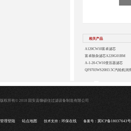
相关产品
A120CW10富卓滤芯
富卓除杂滤芯A220G01BM
A-1-20-CW10变压器滤芯
QF9703WS20H3.5C汽轮
版权所有© 2018 固安县慷硕佳过滤设备制造有限公司
管理登陆
站点地图
环保在线
冀ICP备18037643号
技术支持：
备案号：