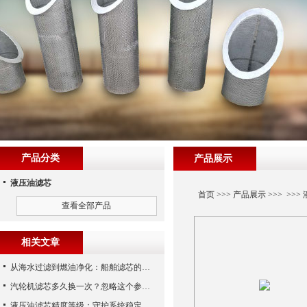
产品分类
产品展示
液压油滤芯
首页
>>>
产品展示
>>> >>>
查看全部产品
相关文章
从海水过滤到燃油净化：船舶滤芯的多场景应用解析
汽轮机滤芯多久换一次？忽略这个参数，机组非停损失可能上百万！
液压油滤芯精度等级：守护系统稳定与寿命的“微米标尺”