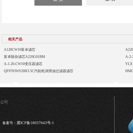
相关产品
A120CW10富卓滤芯
A2
富卓除杂滤芯A220G01BM
A-2
A-1-20-CW10变压器滤芯
YLX
QF9703WS20H3.5C汽轮机润滑油过滤器滤芯
HM
限公司
冀ICP备18037643号-1
备案号：