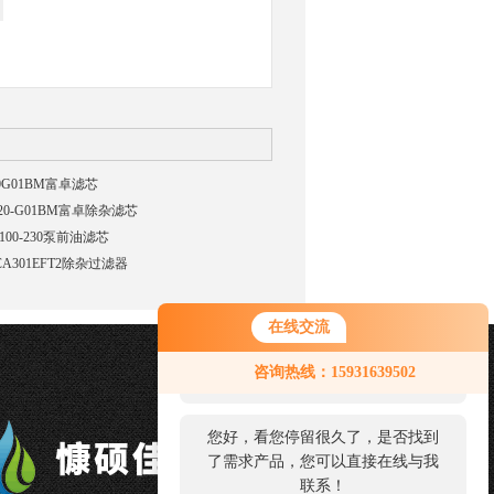
20G01BM富卓滤芯
-20-G01BM富卓除杂滤芯
100-230泵前油滤芯
CA301EFT2除杂过滤器
在线交流
您好！欢迎前来咨询，很高兴为您
咨询热线：15931639502
服务，请问您要咨询什么问题呢？
您好，看您停留很久了，是否找到
了需求产品，您可以直接在线与我
联系！