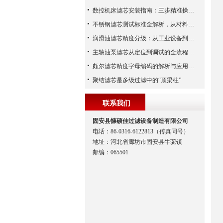
数控机床滤芯安装指南：三步精准操作，杜绝设备“亚健康”
不锈钢滤芯测试标准全解析，从材料性能到应用场景的严苛验证
润滑油滤芯精度分级：从工业设备到精密系统的过滤密码
主轴油泵滤芯从定位到调试的全流程解析
颇尔滤芯精度字母编码的解析与应用指南
聚结滤芯是多级过滤中的“顶梁柱”
联系我们
固安县慷硕佳过滤设备制造有限公司
电话：86-0316-6122813（传真同号）
地址：河北省廊坊市固安县牛驼镇
邮编：065501