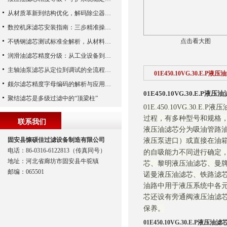
从材质革新到结构优化，解码除尘器滤芯性能跃升的核心逻辑
数控机床滤芯安装指南：三步精准操作，杜绝设备“亚健康”
点击看大图
不锈钢滤芯测试标准全解析，从材料性能到应用场景的严苛验证
润滑油滤芯精度分级：从工业设备到精密系统的过滤密码
主轴油泵滤芯从定位到调试的全流程解析
01E450.10VG.30.E.P液
颇尔滤芯精度字母编码的解析与应用指南
01E450.10VG.30.E.P液压
聚结滤芯是多级过滤中的“顶梁柱”
01E.450.10VG.3
过程，有多种型号和规格
联系我们
液压油滤芯分为吸油管路油
固安县慷硕佳过滤设备制造有限公司
液压泵进口）或直接在油箱
电话：86-0316-6122813（传真同号）
的自吸能力不同进行确定
地址：河北省廊坊市固安县牛驼镇
芯、黎明液压油滤芯、曼
邮编：065501
诺曼液压油滤芯、铁路滤芯
油路中用于液压系统中各元
芯还设有旁通阀液压油滤
保养。
01E450.10VG.30.E.P液压油滤