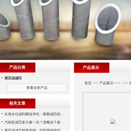
产品分类
产品展示
液压油滤芯
首页
>>>
产品展示
>>> >>>
查看全部产品
相关文章
从海水过滤到燃油净化：船舶滤芯的多场景应用解析
汽轮机滤芯多久换一次？忽略这个参数，机组非停损失可能上百万！
液压油滤芯精度等级：守护系统稳定与寿命的“微米标尺”