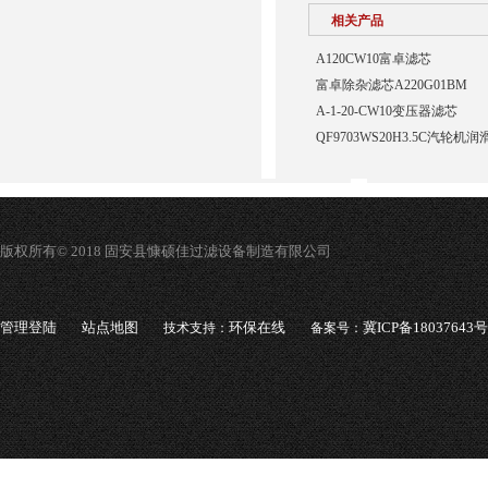
相关产品
A120CW10富卓滤芯
富卓除杂滤芯A220G01BM
A-1-20-CW10变压器滤芯
QF9703WS20H3.5C汽轮
版权所有© 2018 固安县慷硕佳过滤设备制造有限公司
管理登陆
站点地图
环保在线
冀ICP备18037643号
技术支持：
备案号：