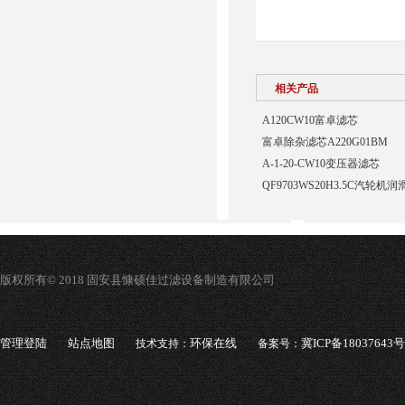
相关产品
A120CW10富卓滤芯
富卓除杂滤芯A220G01BM
A-1-20-CW10变压器滤芯
QF9703WS20H3.5C汽轮
版权所有© 2018 固安县慷硕佳过滤设备制造有限公司
管理登陆
站点地图
环保在线
冀ICP备18037643号
技术支持：
备案号：