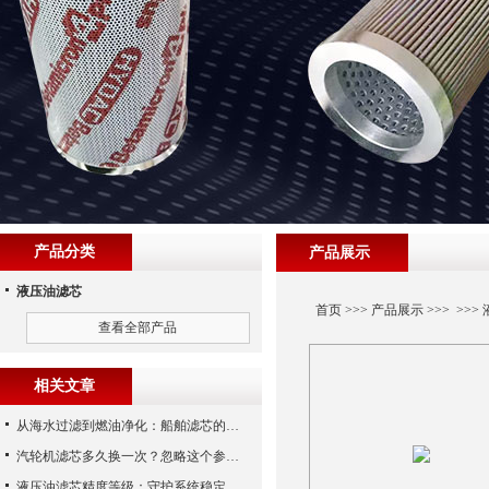
产品分类
产品展示
液压油滤芯
首页
>>>
产品展示
>>> >>>
查看全部产品
相关文章
从海水过滤到燃油净化：船舶滤芯的多场景应用解析
汽轮机滤芯多久换一次？忽略这个参数，机组非停损失可能上百万！
液压油滤芯精度等级：守护系统稳定与寿命的“微米标尺”