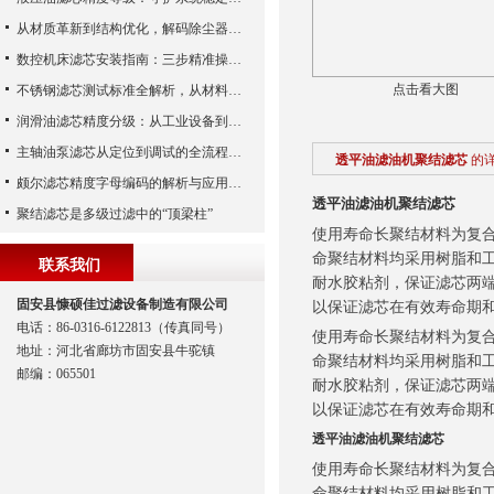
从材质革新到结构优化，解码除尘器滤芯性能跃升的核心逻辑
数控机床滤芯安装指南：三步精准操作，杜绝设备“亚健康”
点击看大图
不锈钢滤芯测试标准全解析，从材料性能到应用场景的严苛验证
润滑油滤芯精度分级：从工业设备到精密系统的过滤密码
主轴油泵滤芯从定位到调试的全流程解析
透平油滤油机聚结滤芯
的
颇尔滤芯精度字母编码的解析与应用指南
透平油滤油机聚结滤芯
聚结滤芯是多级过滤中的“顶梁柱”
使用寿命长聚结材料为复
命聚结材料均采用树脂和
联系我们
耐水胶粘剂，保证滤芯两
固安县慷硕佳过滤设备制造有限公司
以保证滤芯在有效寿命期
电话：86-0316-6122813（传真同号）
使用寿命长聚结材料为复
地址：河北省廊坊市固安县牛驼镇
命聚结材料均采用树脂和
邮编：065501
耐水胶粘剂，保证滤芯两
以保证滤芯在有效寿命期
透平油滤油机聚结滤芯
使用寿命长聚结材料为复
命聚结材料均采用树脂和