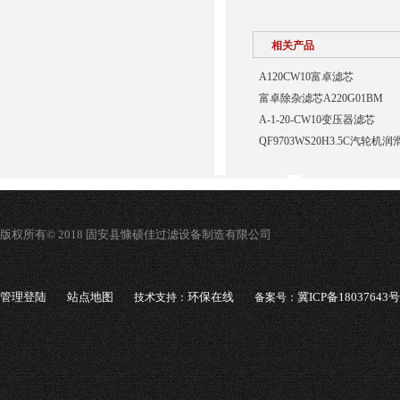
相关产品
A120CW10富卓滤芯
富卓除杂滤芯A220G01BM
A-1-20-CW10变压器滤芯
QF9703WS20H3.5C汽轮
版权所有© 2018 固安县慷硕佳过滤设备制造有限公司
管理登陆
站点地图
环保在线
冀ICP备18037643号
技术支持：
备案号：