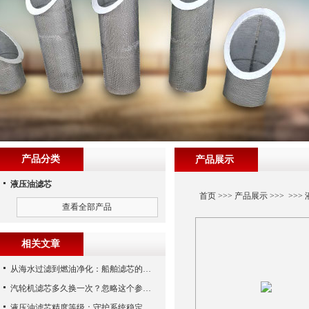
产品分类
产品展示
液压油滤芯
首页
>>>
产品展示
>>> >>>
查看全部产品
相关文章
从海水过滤到燃油净化：船舶滤芯的多场景应用解析
汽轮机滤芯多久换一次？忽略这个参数，机组非停损失可能上百万！
液压油滤芯精度等级：守护系统稳定与寿命的“微米标尺”