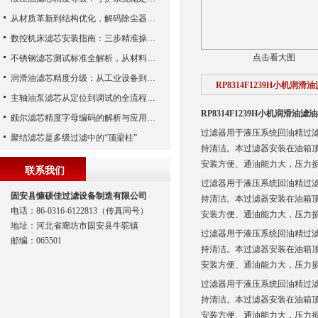
从材质革新到结构优化，解码除尘器滤芯性能跃升的核心逻辑
数控机床滤芯安装指南：三步精准操作，杜绝设备“亚健康”
点击看大图
不锈钢滤芯测试标准全解析，从材料性能到应用场景的严苛验证
润滑油滤芯精度分级：从工业设备到精密系统的过滤密码
RP8314F1239H小机润
主轴油泵滤芯从定位到调试的全流程解析
RP8314F1239H小机润滑油滤
颇尔滤芯精度字母编码的解析与应用指南
过滤器用于液压系统回油精过
聚结滤芯是多级过滤中的“顶梁柱”
持清洁。本过滤器安装在油箱
安装方便、通油能力大，压力
联系我们
过滤器用于液压系统回油精过
固安县慷硕佳过滤设备制造有限公司
持清洁。本过滤器安装在油箱
电话：86-0316-6122813（传真同号）
安装方便、通油能力大，压力
地址：河北省廊坊市固安县牛驼镇
过滤器用于液压系统回油精过
邮编：065501
持清洁。本过滤器安装在油箱
安装方便、通油能力大，压力
过滤器用于液压系统回油精过
持清洁。本过滤器安装在油箱
安装方便、通油能力大，压力