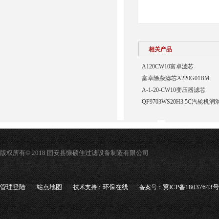
相关产品
A120CW10富卓滤芯
富卓除杂滤芯A220G01BM
A-1-20-CW10变压器滤芯
QF9703WS20H3.5C汽轮
版权所有© 2018 固安县慷硕佳过滤设备制造有限公司
管理登陆
站点地图
环保在线
冀ICP备18037643号
技术支持：
备案号：