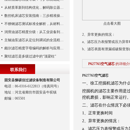
从材质革新到结构优化，解码除尘器滤芯性能跃升的核心逻辑
数控机床滤芯安装指南：三步精准操作，杜绝设备“亚健康”
点击看大图
不锈钢滤芯测试标准全解析，从材料性能到应用场景的严苛验证
润滑油滤芯精度分级：从工业设备到精密系统的过滤密码
2、异常更换的情况：
主轴油泵滤芯从定位到调试的全流程解析
a、滤芯压力表报警或压力异
颇尔滤芯精度字母编码的解析与应用指南
b、滤芯表面有泄漏或破裂变
聚结滤芯是多级过滤中的“顶梁柱”
P627763空气滤芯
的详细介
联系我们
P627763空气滤芯
固安县慷硕佳过滤设备制造有限公司
一、徐工挖掘机滤芯为什
电话：86-0316-6122813（传真同号）
挖掘机的滤芯主要作用是
地址：河北省廊坊市固安县牛驼镇
挖机磨损，影响正常运行
邮编：065501
二、滤芯在什么情况下必
1、正常更换时间
2、异常更换的情况：
a、滤芯压力表报警或压