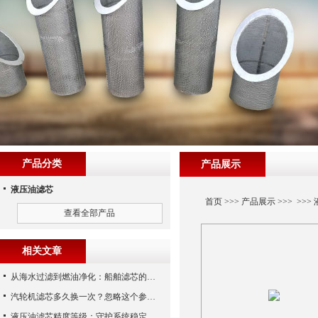
产品分类
产品展示
液压油滤芯
首页
>>>
产品展示
>>> >>>
查看全部产品
相关文章
从海水过滤到燃油净化：船舶滤芯的多场景应用解析
汽轮机滤芯多久换一次？忽略这个参数，机组非停损失可能上百万！
液压油滤芯精度等级：守护系统稳定与寿命的“微米标尺”