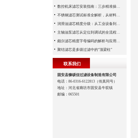
数控机床滤芯安装指南：三步精准操作，杜绝设备“亚健康”
不锈钢滤芯测试标准全解析，从材料性能到应用场景的严苛验证
润滑油滤芯精度分级：从工业设备到精密系统的过滤密码
主轴油泵滤芯从定位到调试的全流程解析
颇尔滤芯精度字母编码的解析与应用指南
聚结滤芯是多级过滤中的“顶梁柱”
联系我们
固安县慷硕佳过滤设备制造有限公司
电话：86-0316-6122813（传真同号）
地址：河北省廊坊市固安县牛驼镇
邮编：065501