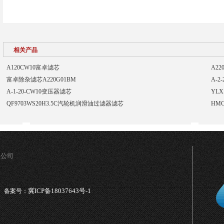
相关产品
A120CW10富卓滤芯
A2
富卓除杂滤芯A220G01BM
A-2
A-1-20-CW10变压器滤芯
YLX
QF9703WS20H3.5C汽轮机润滑油过滤器滤芯
HM
限公司
冀ICP备18037643号-1
备案号：