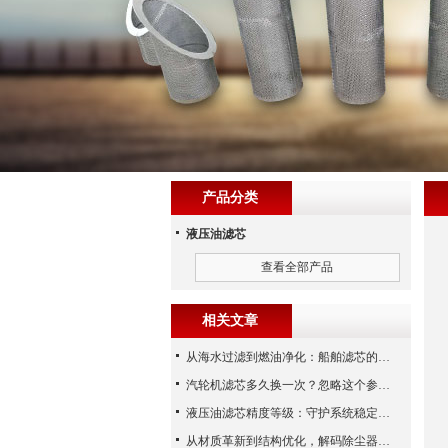
产品分类
液压油滤芯
查看全部产品
相关文章
从海水过滤到燃油净化：船舶滤芯的多场景应用解析
汽轮机滤芯多久换一次？忽略这个参数，机组非停损失可能上百万！
液压油滤芯精度等级：守护系统稳定与寿命的“微米标尺”
从材质革新到结构优化，解码除尘器滤芯性能跃升的核心逻辑