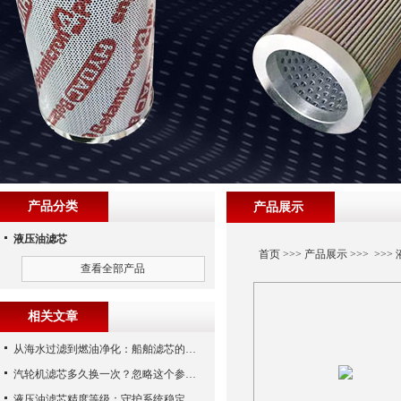
产品分类
产品展示
液压油滤芯
首页
>>>
产品展示
>>> >>>
查看全部产品
相关文章
从海水过滤到燃油净化：船舶滤芯的多场景应用解析
汽轮机滤芯多久换一次？忽略这个参数，机组非停损失可能上百万！
液压油滤芯精度等级：守护系统稳定与寿命的“微米标尺”