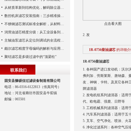
从材质革新到结构优化，解码除尘器滤芯性能跃升的核心逻辑
数控机床滤芯安装指南：三步精准操作，杜绝设备“亚健康”
点击看大图
不锈钢滤芯测试标准全解析，从材料性能到应用场景的严苛验证
润滑油滤芯精度分级：从工业设备到精密系统的过滤密码
2. 发
主轴油泵滤芯从定位到调试的全流程解析
颇尔滤芯精度字母编码的解析与应用指南
1R-0756柴油滤芯
的详细介
聚结滤芯是多级过滤中的“顶梁柱”
1R-0756柴油滤芯
1. 各种国产进口发动机：沃
联系我们
弗列加﹑劳斯莱斯、唐纳森、
固安县慷硕佳过滤设备制造有限公司
友﹑神钢﹑卡特。及其它各种工
电话：86-0316-6122813（传真同号）
牌滤清器
地址：河北省廊坊市固安县牛驼镇
2. 发电机组系列滤清器：适
邮编：065501
代、欧电霸、强鹿、日野等
3. 工程机械系列滤清器：适
4. 汽车系列滤清器：适用于五
5. 叉车、空气净化、喷涂、火
6. 净化过滤系列：各种空气