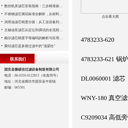
数控机床滤芯安装指南：三步精准操作，杜绝设备“亚健康”
不锈钢滤芯测试标准全解析，从材料性能到应用场景的严苛验证
点击看大图
润滑油滤芯精度分级：从工业设备到精密系统的过滤密码
主轴油泵滤芯从定位到调试的全流程解析
颇尔滤芯精度字母编码的解析与应用指南
4783233-620
聚结滤芯是多级过滤中的“顶梁柱”
4783233-621
联系我们
固安县慷硕佳过滤设备制造有限公司
电话：86-0316-6122813（传真同号）
DL0060001 滤芯
地址：河北省廊坊市固安县牛驼镇
邮编：065501
WNY-180 真
C9209034 高