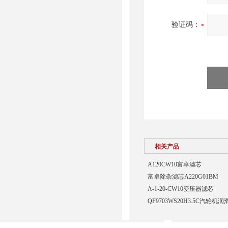
验证码：
相关产品
A120CW10富卓滤芯
富卓除杂滤芯A220G01BM
A-1-20-CW10变压器滤芯
QF9703WS20H3.5C汽轮