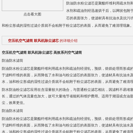
防油防水粉尘滤芯是聚酯纤维利用疏水剂
水剂和疏油剂经迅速烘干后，以网状包附
点击看大图
芯的表面张力，使滤材具有抗油水及抗污
和粉尘形成的湿性过滤介质就不会粘附于粉尘滤芯的表面，从而避免了难清理现象
空压机空气滤筒 鼓风机除尘滤芯
的详细介绍
空压机空气滤筒 鼓风机除尘滤芯
高效系列空气滤筒
防油防水滤筒
防油防水粉尘滤芯是聚酯纤维利用疏水剂和疏油剂经浸轧，预烘，焙烘处理而形成
于滤料纤维的表面，从而降低了水和油与粉尘滤芯的表面张力，使滤材具有抗油水
水，油和粉尘形成的湿性过滤介质就不会粘附于粉尘滤芯的表面，从而避免了难清
防水防油粉尘滤芯应用在含湿量较大的场合，与普通粉尘滤芯相比，因滤料不易堵
长，通过的气体流量也加大，故可大量地节省能耗和维护费用。适用于潮湿或含油
尘，效果更佳。
防油防水滤筒
防油防水粉尘滤芯是聚酯纤维利用疏水剂和疏油剂经浸轧，预烘，焙烘处理而形成
于滤料纤维的表面，从而降低了水和油与粉尘滤芯的表面张力，使滤材具有抗油水
水，油和粉尘形成的湿性过滤介质就不会粘附于粉尘滤芯的表面，从而避免了难清