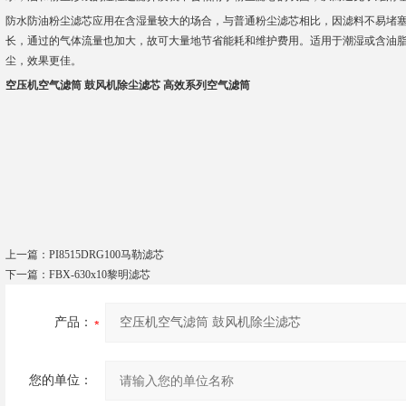
防水防油粉尘滤芯应用在含湿量较大的场合，与普通粉尘滤芯相比，因滤料不易堵
长，通过的气体流量也加大，故可大量地节省能耗和维护费用。适用于潮湿或含油
尘，效果更佳。
空压机空气滤筒 鼓风机除尘滤芯
高效系列空气滤筒
上一篇：
PI8515DRG100马勒滤芯
下一篇：
FBX-630x10黎明滤芯
产品：
您的单位：