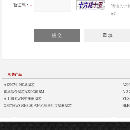
验证码：
请输入计
=7
相关产品
A120CW10富卓滤芯
A2
富卓除杂滤芯A220G01BM
A-2
A-1-20-CW10变压器滤芯
YLX
QF9703WS20H3.5C汽轮机润滑油过滤器滤芯
HM