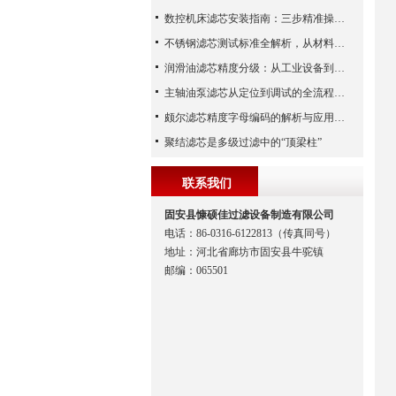
数控机床滤芯安装指南：三步精准操作，杜绝设备“亚健康”
不锈钢滤芯测试标准全解析，从材料性能到应用场景的严苛验证
润滑油滤芯精度分级：从工业设备到精密系统的过滤密码
主轴油泵滤芯从定位到调试的全流程解析
颇尔滤芯精度字母编码的解析与应用指南
聚结滤芯是多级过滤中的“顶梁柱”
联系我们
固安县慷硕佳过滤设备制造有限公司
电话：86-0316-6122813（传真同号）
地址：河北省廊坊市固安县牛驼镇
邮编：065501