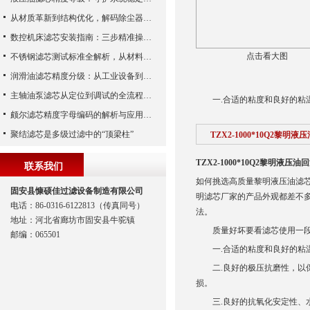
从材质革新到结构优化，解码除尘器滤芯性能跃升的核心逻辑
数控机床滤芯安装指南：三步精准操作，杜绝设备“亚健康”
点击看大图
不锈钢滤芯测试标准全解析，从材料性能到应用场景的严苛验证
润滑油滤芯精度分级：从工业设备到精密系统的过滤密码
主轴油泵滤芯从定位到调试的全流程解析
一.合适的粘度和良好的粘
颇尔滤芯精度字母编码的解析与应用指南
聚结滤芯是多级过滤中的“顶梁柱”
TZX2-1000*10Q2黎明
TZX2-1000*10Q2黎明液压
联系我们
如何挑选高质量黎明液压油滤
固安县慷硕佳过滤设备制造有限公司
明滤芯厂家的产品外观都差不
电话：86-0316-6122813（传真同号）
法。
地址：河北省廊坊市固安县牛驼镇
质量好坏要看滤芯使用一段
邮编：065501
一.合适的粘度和良好的粘温
二.良好的极压抗磨性，以保
损。
三.良好的抗氧化安定性、水