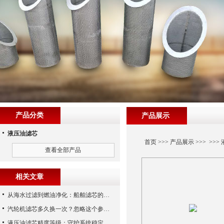
产品分类
产品展示
液压油滤芯
首页
>>>
产品展示
>>> >>>
查看全部产品
相关文章
从海水过滤到燃油净化：船舶滤芯的多场景应用解析
汽轮机滤芯多久换一次？忽略这个参数，机组非停损失可能上百万！
液压油滤芯精度等级：守护系统稳定与寿命的“微米标尺”