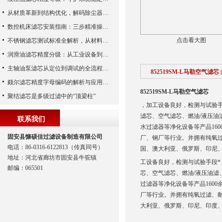
从材质革新到结构优化，解码除尘器滤芯性能跃升的核心逻辑
数控机床滤芯安装指南：三步精准操作，杜绝设备“亚健康”
点击看大图
不锈钢滤芯测试标准全解析，从材料性能到应用场景的严苛验证
润滑油滤芯精度分级：从工业设备到精密系统的过滤密码
主轴油泵滤芯从定位到调试的全流程解析
852519SM-L马勒空气滤芯
颇尔滤芯精度字母编码的解析与应用指南
852519SM-L马勒空气滤芯
聚结滤芯是多级过滤中的“顶梁柱”
，加工设备良好，检测与试验
滤芯、空气滤芯、燃油/液压
联系我们
水过滤器等净化设备等产品16
固安县慷硕佳过滤设备制造有限公司
厂、钢厂等行业。并拥有纯氧过
电话：86-0316-6122813（传真同号）
国、澳大利亚、俄罗斯、印尼
地址：河北省廊坊市固安县牛驼镇
工设备良好，检测与试验手段
邮编：065501
芯、空气滤芯、燃油/液压油
过滤器等净化设备等产品160
厂等行业。并拥有纯氧过滤、耐
大利亚、俄罗斯、印尼、印度