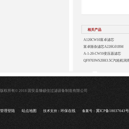
相关产品
A120CW10富卓滤芯
富卓除杂滤芯A220G01BM
A-1-20-CW10变压器滤芯
QF9703WS20H3.5C汽轮
版权所有© 2018 固安县慷硕佳过滤设备制造有限公司
管理登陆
站点地图
环保在线
冀ICP备18037643号
技术支持：
备案号：