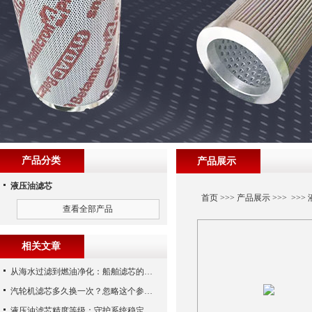
产品分类
产品展示
液压油滤芯
首页
>>>
产品展示
>>> >>>
查看全部产品
相关文章
从海水过滤到燃油净化：船舶滤芯的多场景应用解析
汽轮机滤芯多久换一次？忽略这个参数，机组非停损失可能上百万！
液压油滤芯精度等级：守护系统稳定与寿命的“微米标尺”