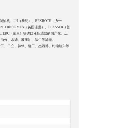
油机。LH（黎明）、REXROTH（力士
TERNORMEN（英国诺曼）、PLASSER（普
FILTERC（富卓）等进口液压滤器的国产化。工
、油分、水滤、液压油、除尘等滤器。
徐工、日立、神钢、柳工、杰西博、约翰迪尔等
询
。