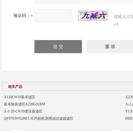
验证码：
请输入计
=7
相关产品
A120CW10富卓滤芯
A2
富卓除杂滤芯A220G01BM
A-2
A-1-20-CW10变压器滤芯
YLX
QF9703WS20H3.5C汽轮机润滑油过滤器滤芯
HM