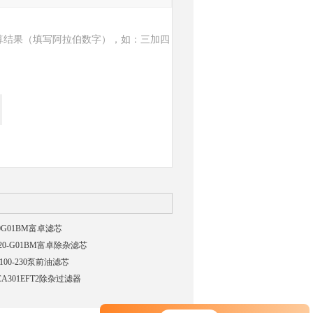
算结果（填写阿拉伯数字），如：三加四
20G01BM富卓滤芯
-20-G01BM富卓除杂滤芯
100-230泵前油滤芯
CA301EFT2除杂过滤器