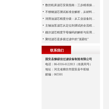
数控机床滤芯安装指南：三步精准操作，杜绝设备“亚健康”
不锈钢滤芯测试标准全解析，从材料性能到应用场景的严苛验证
润滑油滤芯精度分级：从工业设备到精密系统的过滤密码
主轴油泵滤芯从定位到调试的全流程解析
颇尔滤芯精度字母编码的解析与应用指南
聚结滤芯是多级过滤中的“顶梁柱”
联系我们
固安县慷硕佳过滤设备制造有限公司
电话：86-0316-6122813（传真同号）
地址：河北省廊坊市固安县牛驼镇
邮编：065501