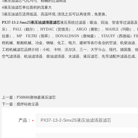
3液压油滤芯气孔均匀、精确的过滤精度
4液压油滤芯单位面积的流量大
5液压油滤芯适用低温、高温环境; 清洗之后可以再使用，免更换。
PX37-13-2-Smx25液压油滤清器滤芯
液压系统过滤器：吸油、回油、管道等过滤器及滤
乐）、PALL（颇尔）、HYDAC（贺德克）、ARGO（雅歌）、MAHLE（玛勒）、IN
拉塞）、MP FILTRI（翡翠）、DONALDSON（唐纳森）、STAUFF（西德福）
程机械、船舶机械、冶金、钢钣、化工、电力、建材等各行各业的空滤、机柴油滤
工程机械滤芯品牌介绍：小松、卡特、沃尔沃、三一、大宇斗山、现代、德国曼、
空气滤清器、机油滤清器、柴油滤清器、水滤器、液压滤芯、先导滤配件滤器总成
上一篇：
P568666唐纳森液压滤芯
下一篇：
搅拌站收尘器
产品：