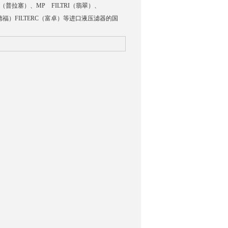
ER（普拉塞）、MP FILTRI（翡翠）、
西德福）FILTERC（富卓）等进口液压滤器的国