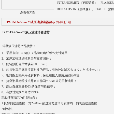
INTERNORMEN（英国诺曼）、PLASS
DONALDSON（唐纳森）、STAUFF（
点击看大图
PX37-13-2-Smx25液压油滤清器滤芯
的详细介绍
PX37-13-2-Smx25液压油滤清器滤芯
玛勒液压滤芯产品优势：
1、采用来自U.S.A的HV品牌玻璃纤维作为过滤层；
2、加厚加强过滤辅助层与支撑固件；
3、的链接配合尺寸误差≯0.01mm；
4、粘接剂采用德国汉高科技的产品，有效控制滤芯大抗拉力与抗冲击力；
5、密封圈全部采用硅胶材料，保证在投入使用后的回弹性；
6、折叠那屋处理技术是来自德国MANN公司的新成果；
7、高达自身重量400%的保留与拦截率；
8、有效过滤效率高达99.9%；
玛勒液压滤芯的性能特点：
1.良好的过滤性能、对2-200um的过滤粒度均可发挥均一的表面过滤性能
2耐蚀性。