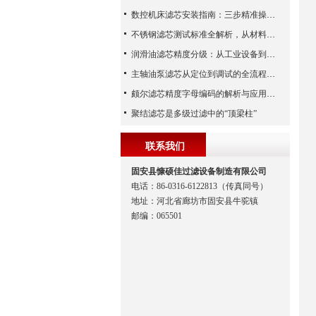
数控机床滤芯安装指南：三步精准操作，杜绝设备“亚健康”
不锈钢滤芯测试标准全解析，从材料性能到应用场景的严苛验证
润滑油滤芯精度分级：从工业设备到精密系统的过滤密码
主轴油泵滤芯从定位到调试的全流程解析
颇尔滤芯精度字母编码的解析与应用指南
聚结滤芯是多级过滤中的“顶梁柱”
联系我们
固安县慷硕佳过滤设备制造有限公司
电话：86-0316-6122813（传真同号）
地址：河北省廊坊市固安县牛驼镇
邮编：065501