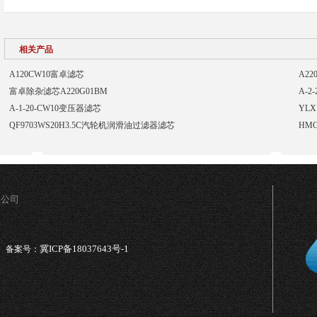
相关产品
A120CW10富卓滤芯
A2
富卓除杂滤芯A220G01BM
A-2
A-1-20-CW10变压器滤芯
YLX
QF9703WS20H3.5C汽轮机润滑油过滤器滤芯
HM
限公司
冀ICP备18037643号-1
备案号：