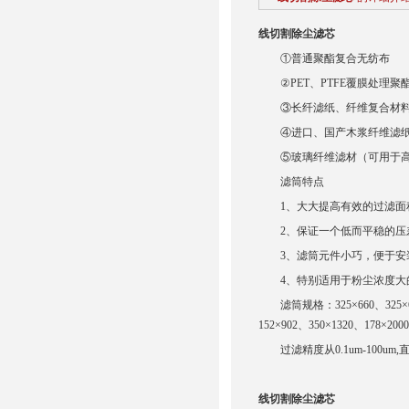
线切割除尘滤芯
①普通聚酯复合无纺布
②PET、PTFE覆膜处理聚
③长纤滤纸、纤维复合材料
④进口、国产木浆纤维滤
⑤玻璃纤维滤材（可用于高
滤筒特点
1、大大提高有效的过滤面
2、保证一个低而平稳的压
3、滤筒元件小巧，便于安
4、特别适用于粉尘浓度大
滤筒规格：325×660、325×600、3
152×902、350×1320、1
过滤精度从0.1um-100um,直径
线切割除尘滤芯