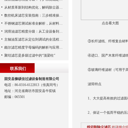
从材质革新到结构优化，解码除尘器滤芯性能跃升的核心逻辑
数控机床滤芯安装指南：三步精准操作，杜绝设备“亚健康”
点击看大图
不锈钢滤芯测试标准全解析，从材料性能到应用场景的严苛验证
润滑油滤芯精度分级：从工业设备到精密系统的过滤密码
主轴油泵滤芯从定位到调试的全流程解析
③长纤滤纸、纤维复合材料
颇尔滤芯精度字母编码的解析与应用指南
聚结滤芯是多级过滤中的“顶梁柱”
④进口、国产木浆纤维滤
联系我们
⑤玻璃纤维滤材（可用于高
固安县慷硕佳过滤设备制造有限公司
滤筒特点
电话：86-0316-6122813（传真同号）
地址：河北省廊坊市固安县牛驼镇
邮编：065501
1、大大提高有效的过滤面
2、保证一个低而平稳的压
线切割除尘滤芯
的详细介