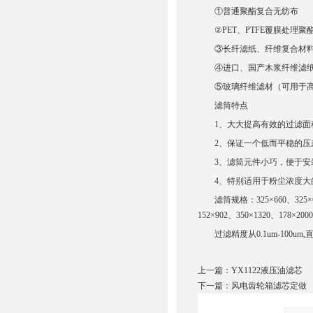
①普通聚酯复合无纺布
②PET、PTFE覆膜处理聚
③长纤滤纸、纤维复合材料
④进口、国产木浆纤维滤
⑤玻璃纤维滤材（可用于高
滤筒特点
1、大大提高有效的过滤面
2、保证一个低而平稳的压
3、滤筒元件小巧，便于安
4、特别适用于粉尘浓度大
滤筒规格：325×660、325×600、3
152×902、350×1320、1
过滤精度从0.1um-100um,直径
上一篇：
YX1122液压油滤芯
下一篇：
风电齿轮箱滤芯定做