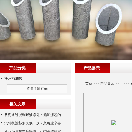
产品分类
产品展示
液压油滤芯
首页
>>>
产品展示
>>> >>>
查看全部产品
相关文章
从海水过滤到燃油净化：船舶滤芯的多场景应用解析
汽轮机滤芯多久换一次？忽略这个参数，机组非停损失可能上百万！
液压油滤芯精度等级：守护系统稳定与寿命的“微米标尺”