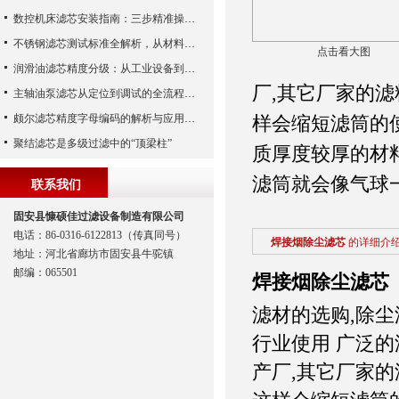
数控机床滤芯安装指南：三步精准操作，杜绝设备“亚健康”
不锈钢滤芯测试标准全解析，从材料性能到应用场景的严苛验证
点击看大图
润滑油滤芯精度分级：从工业设备到精密系统的过滤密码
厂,其它厂家的滤
主轴油泵滤芯从定位到调试的全流程解析
颇尔滤芯精度字母编码的解析与应用指南
样会缩短滤筒的
聚结滤芯是多级过滤中的“顶梁柱”
质厚度较厚的材
滤筒就会像气球
联系我们
固安县慷硕佳过滤设备制造有限公司
电话：86-0316-6122813（传真同号）
焊接烟除尘滤芯
的详细介
地址：河北省廊坊市固安县牛驼镇
邮编：065501
焊接烟除尘滤芯
滤材的选购,除尘
行业使用 广泛
产厂,其它厂家的