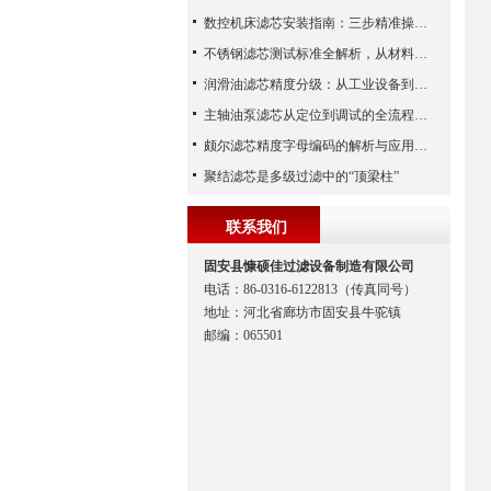
数控机床滤芯安装指南：三步精准操作，杜绝设备“亚健康”
不锈钢滤芯测试标准全解析，从材料性能到应用场景的严苛验证
润滑油滤芯精度分级：从工业设备到精密系统的过滤密码
主轴油泵滤芯从定位到调试的全流程解析
颇尔滤芯精度字母编码的解析与应用指南
聚结滤芯是多级过滤中的“顶梁柱”
联系我们
固安县慷硕佳过滤设备制造有限公司
电话：86-0316-6122813（传真同号）
地址：河北省廊坊市固安县牛驼镇
邮编：065501