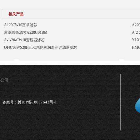
相关产品
A120CW10富卓滤芯
A2
富卓除杂滤芯A220G01BM
A-2
A-1-20-CW10变压器滤芯
YLX
QF9703WS20H3.5C汽轮机润滑油过滤器滤芯
HM
限公司
冀ICP备18037643号-1
备案号：