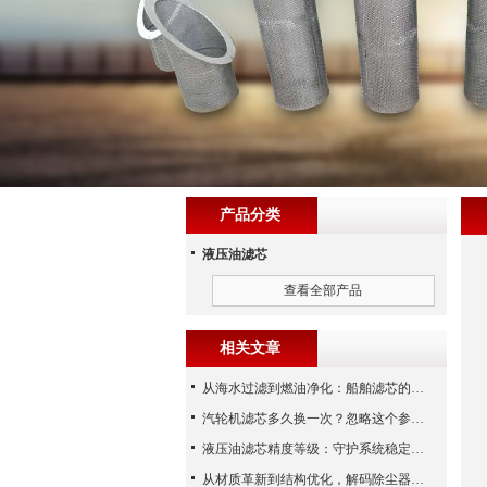
产品分类
液压油滤芯
查看全部产品
相关文章
从海水过滤到燃油净化：船舶滤芯的多场景应用解析
汽轮机滤芯多久换一次？忽略这个参数，机组非停损失可能上百万！
液压油滤芯精度等级：守护系统稳定与寿命的“微米标尺”
从材质革新到结构优化，解码除尘器滤芯性能跃升的核心逻辑