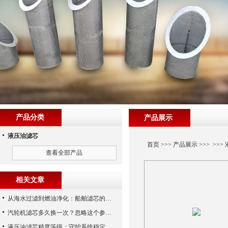
产品分类
产品展示
液压油滤芯
首页
>>>
产品展示
>>> >>>
查看全部产品
相关文章
从海水过滤到燃油净化：船舶滤芯的多场景应用解析
汽轮机滤芯多久换一次？忽略这个参数，机组非停损失可能上百万！
液压油滤芯精度等级：守护系统稳定与寿命的“微米标尺”