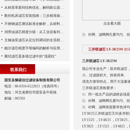
从材质革新到结构优化，解码除尘器滤芯性能跃升的核心逻辑
数控机床滤芯安装指南：三步精准操作，杜绝设备“亚健康”
点击看大图
不锈钢滤芯测试标准全解析，从材料性能到应用场景的严苛验证
润滑油滤芯精度分级：从工业设备到精密系统的过滤密码
2） 衬网、滤网网孔要均匀、
主轴油泵滤芯从定位到调试的全流程解析
颇尔滤芯精度字母编码的解析与应用指南
三并联滤芯 LY-38/25W
的
聚结滤芯是多级过滤中的“顶梁柱”
三并联滤芯 LY-38/25W
我公司专业生产：双并联滤芯
联系我们
小、过滤面积大、拆装简单、
固安县慷硕佳过滤设备制造有限公司
清洗方便等特点，用于大流量
电话：86-0316-6122813（传真同号）
三并联滤芯质检要求：
地址：河北省廊坊市固安县牛驼镇
1） 同一批次产品的滤材必须
邮编：065501
2） 衬网、滤网网孔要均匀、
3） 衬网、滤网表面要求色泽
LY38/25三并联滤芯又叫多
LY15/25 ，LY48/25 ，LY58/2
LY3825 ，LY1525 ，LY4