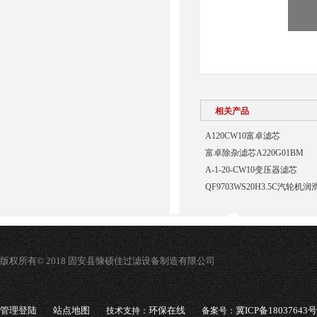
相关产品
A120CW10富卓滤芯
富卓除杂滤芯A220G01BM
A-1-20-CW10变压器滤芯
QF9703WS20H3.5C汽轮
版权所有© 2018 固安县慷硕佳过滤设备制造有限公司
管理登陆
站点地图
环保在线
冀ICP备18037643号
技术支持：
备案号：