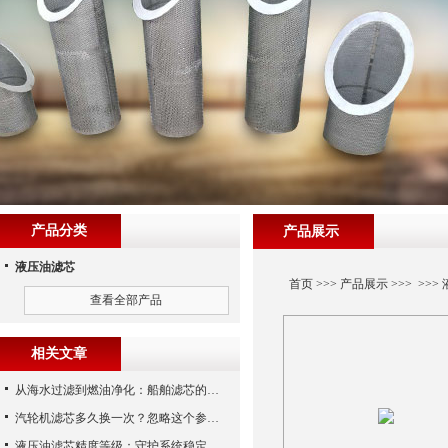
产品分类
产品展示
液压油滤芯
首页
>>>
产品展示
>>> >>>
查看全部产品
相关文章
从海水过滤到燃油净化：船舶滤芯的多场景应用解析
汽轮机滤芯多久换一次？忽略这个参数，机组非停损失可能上百万！
液压油滤芯精度等级：守护系统稳定与寿命的“微米标尺”