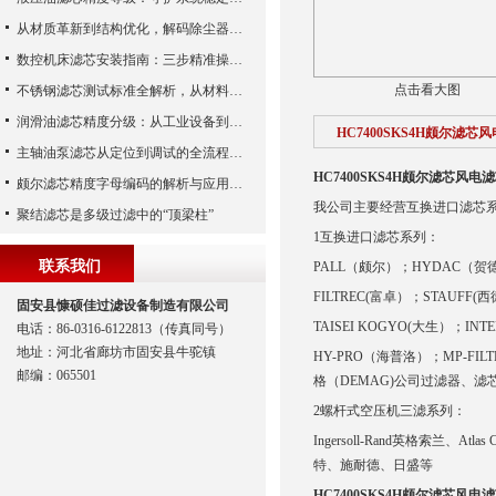
从材质革新到结构优化，解码除尘器滤芯性能跃升的核心逻辑
数控机床滤芯安装指南：三步精准操作，杜绝设备“亚健康”
点击看大图
不锈钢滤芯测试标准全解析，从材料性能到应用场景的严苛验证
润滑油滤芯精度分级：从工业设备到精密系统的过滤密码
HC7400SKS4H颇尔滤芯
主轴油泵滤芯从定位到调试的全流程解析
HC7400SKS4H颇尔滤芯风电
颇尔滤芯精度字母编码的解析与应用指南
我公司主要经营互换进口滤芯
聚结滤芯是多级过滤中的“顶梁柱”
1互换进口滤芯系列：
联系我们
PALL（颇尔）；HYDAC（贺
FILTREC(富卓）；STAUFF(西
固安县慷硕佳过滤设备制造有限公司
TAISEI KOGYO(大生）；I
电话：86-0316-6122813（传真同号）
地址：河北省廊坊市固安县牛驼镇
HY-PRO（海普洛）；MP-FILT
邮编：065501
格（DEMAG)公司过滤器、滤
2螺杆式空压机三滤系列：
Ingersoll-Rand英格索兰、At
特、施耐德、日盛等
HC7400SKS4H颇尔滤芯风电