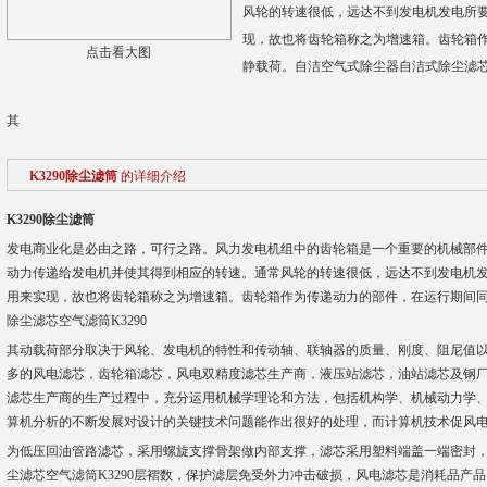
风轮的转速很低，远达不到发电机发电所
现，故也将齿轮箱称之为增速箱。齿轮箱
点击看大图
静载荷。自洁空气式除尘器自洁式除尘滤芯空
其
K3290除尘滤筒
的详细介绍
K3290除尘滤筒
发电商业化是必由之路，可行之路。风力发电机组中的齿轮箱是一个重要的机械部
动力传递给发电机并使其得到相应的转速。通常风轮的转速很低，远达不到发电机
用来实现，故也将齿轮箱称之为增速箱。齿轮箱作为传递动力的部件，在运行期间
除尘滤芯空气滤筒K3290
其动载荷部分取决于风轮、发电机的特性和传动轴、联轴器的质量、刚度、阻尼值
多的风电滤芯，齿轮箱滤芯，风电双精度滤芯生产商，液压站滤芯，油站滤芯及钢
滤芯生产商的生产过程中，充分运用机械学理论和方法，包括机构学、机械动力学
算机分析的不断发展对设计的关键技术问题能作出很好的处理，而计算机技术促风
为低压回油管路滤芯，采用螺旋支撑骨架做内部支撑，滤芯采用塑料端盖一端密封，
尘滤芯空气滤筒K3290层褶数，保护滤层免受外力冲击破损，风电滤芯是消耗品产