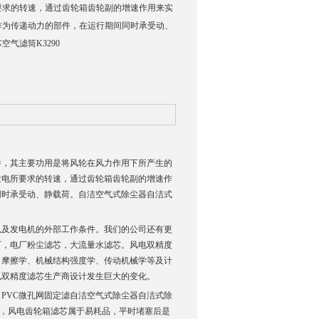
要求的转速，通过齿轮箱齿轮副的增速作用来实
作为传递动力的部件，在运行期间同时承受动、
气滤筒K3290
件，其主要功用是将风轮在风力作用下所产生的
发电所要求的转速，通过齿轮箱齿轮副的增速作
同时承受动、静载荷。自洁空气式除尘器自洁式
以及发电机的外部工作条件。我们的公司还有更
厂，电厂粉尘滤芯，大流量水滤芯。风电双精度
、摩擦学、机械结构强度学、传动机械学等及计
电双精度滤芯生产商设计发生巨大的变化。
PVC微孔网固定滤自洁空气式除尘器自洁式除
品，风电齿轮箱滤芯属于易耗品，平时堵塞后是