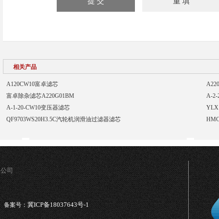
相关产品
A120CW10富卓滤芯
A2
富卓除杂滤芯A220G01BM
A-2
A-1-20-CW10变压器滤芯
YLX
QF9703WS20H3.5C汽轮机润滑油过滤器滤芯
HM
限公司
冀ICP备18037643号-1
备案号：