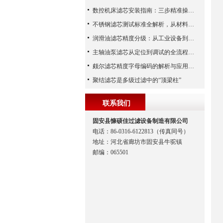
数控机床滤芯安装指南：三步精准操作，杜绝设备“亚健康”
不锈钢滤芯测试标准全解析，从材料性能到应用场景的严苛验证
润滑油滤芯精度分级：从工业设备到精密系统的过滤密码
主轴油泵滤芯从定位到调试的全流程解析
颇尔滤芯精度字母编码的解析与应用指南
聚结滤芯是多级过滤中的“顶梁柱”
联系我们
固安县慷硕佳过滤设备制造有限公司
电话：86-0316-6122813（传真同号）
地址：河北省廊坊市固安县牛驼镇
邮编：065501