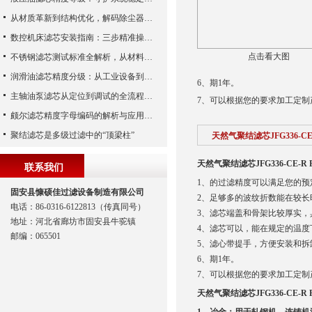
从材质革新到结构优化，解码除尘器滤芯性能跃升的核心逻辑
数控机床滤芯安装指南：三步精准操作，杜绝设备“亚健康”
点击看大图
不锈钢滤芯测试标准全解析，从材料性能到应用场景的严苛验证
润滑油滤芯精度分级：从工业设备到精密系统的过滤密码
6、期1年。
主轴油泵滤芯从定位到调试的全流程解析
7、可以根据您的要求加工定制
颇尔滤芯精度字母编码的解析与应用指南
聚结滤芯是多级过滤中的“顶梁柱”
天然气聚结滤芯JFG336-CE-R
天然气聚结滤芯JFG336-CE-R FG
联系我们
1、的过滤精度可以满足您的预
固安县慷硕佳过滤设备制造有限公司
2、足够多的波纹折数能在较
电话：86-0316-6122813（传真同号）
3、滤芯端盖和骨架比较厚实
地址：河北省廊坊市固安县牛驼镇
4、滤芯可以，能在规定的温度
邮编：065501
5、滤心带提手，方便安装和拆
6、期1年。
7、可以根据您的要求加工定制
天然气聚结滤芯JFG336-CE-R FG