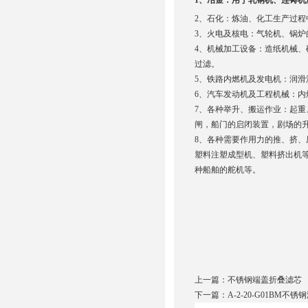
1、冶金：用于轧钢机、连铸
2、石化：炼油、化工生产过
3、火电及核电：气轮机、锅
4、机械加工设备：造纸机械
过滤。
5、铁路内燃机及发电机：润滑
6、汽车发动机及工程机械：
7、各种举升、搬运作业：起
闸，船门的启闭装置，剧场的
8、各种需要作用力的推、挤
塑料注塑成型机、塑料挤出机
种船舶的舵机等。
上一篇：
不锈钢端盖折叠滤芯
下一篇：
A-2-20-G01BM不