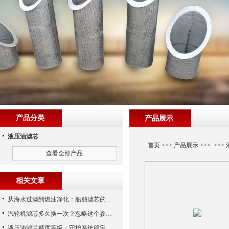
产品分类
产品展示
液压油滤芯
首页
>>>
产品展示
>>> >>>
查看全部产品
相关文章
从海水过滤到燃油净化：船舶滤芯的多场景应用解析
汽轮机滤芯多久换一次？忽略这个参数，机组非停损失可能上百万！
液压油滤芯精度等级：守护系统稳定与寿命的“微米标尺”