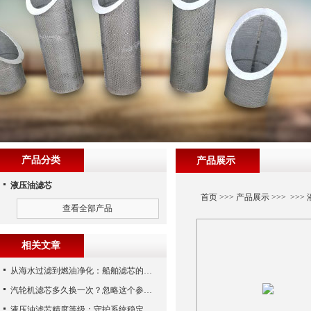
产品分类
产品展示
液压油滤芯
首页
>>>
产品展示
>>> >>>
查看全部产品
相关文章
从海水过滤到燃油净化：船舶滤芯的多场景应用解析
汽轮机滤芯多久换一次？忽略这个参数，机组非停损失可能上百万！
液压油滤芯精度等级：守护系统稳定与寿命的“微米标尺”