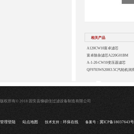
相关产品
A120CW10富卓滤芯
富卓除杂滤芯A220G01BM
A-1-20-CW10变压器滤芯
QF9703WS20H3.5C汽轮
版权所有© 2018 固安县慷硕佳过滤设备制造有限公司
管理登陆
站点地图
环保在线
冀ICP备18037643号
技术支持：
备案号：