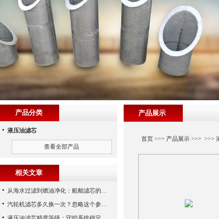
产品分类
产品展示
液压油滤芯
首页
>>>
产品展示
>>> >>>
查看全部产品
相关文章
从海水过滤到燃油净化：船舶滤芯的多场景应用解析
汽轮机滤芯多久换一次？忽略这个参数，机组非停损失可能上百万！
液压油滤芯精度等级：守护系统稳定与寿命的“微米标尺”