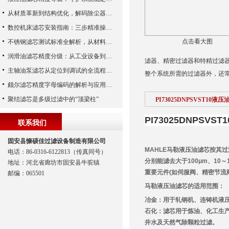
从材质革新到结构优化，解码除尘器滤芯性能跃升的核心逻辑
数控机床滤芯安装指南：三步精准操作，杜绝设备“亚健康”
点击看大图
不锈钢滤芯测试标准全解析，从材料性能到应用场景的严苛验证
润滑油滤芯精度分级：从工业设备到精密系统的过滤密码
滤器、精密过滤器和特精过滤器四种
主轴油泵滤芯从定位到调试的全流程解析
整个系统所需的过滤器外，还常
颇尔滤芯精度字母编码的解析与应用指南
聚结滤芯是多级过滤中的“顶梁柱”
PI73025DNPSVST10
PI73025DNPSVS
联系我们
固安县慷硕佳过滤设备制造有限公司
MAHLE马勒液压油滤芯按其
电话：86-0316-6122813（传真同号）
分别能滤去大于100μm、10
地址：河北省廊坊市固安县牛驼镇
重要元件(如伺服阀、精密节流
邮编：065501
马勒液压油滤芯的适用范围：
冶金：用于轧钢机、连铸机液
石化：滤芯用于炼油、化工生
井水及天然气除颗粒过滤。