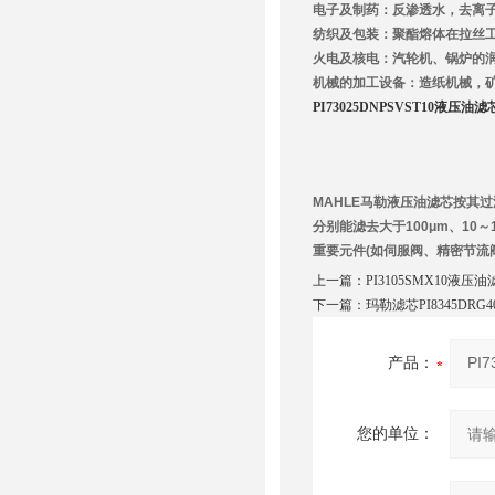
电子及制药：反渗透水，去离
纺织及包装：聚酯熔体在拉丝
火电及核电：汽轮机、锅炉的
机械的加工设备：造纸机械，
PI73025DNPSVST10液压油滤
MAHLE马勒液压油滤芯按其
分别能滤去大于100μm、10
重要元件(如伺服阀、精密节流
上一篇：
PI3105SMX10液压
下一篇：
玛勒滤芯PI8345DRG
产品：
您的单位：