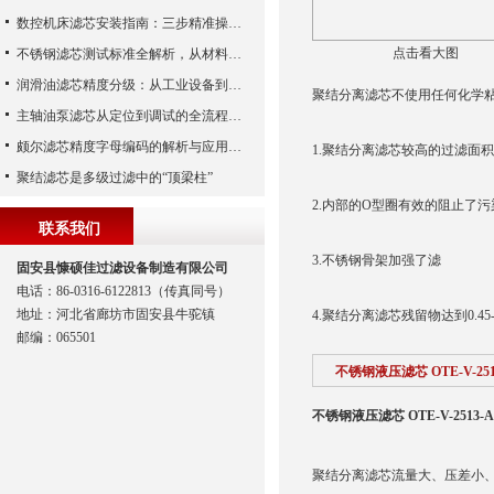
数控机床滤芯安装指南：三步精准操作，杜绝设备“亚健康”
点击看大图
不锈钢滤芯测试标准全解析，从材料性能到应用场景的严苛验证
润滑油滤芯精度分级：从工业设备到精密系统的过滤密码
聚结分离滤芯不使用任何化学
主轴油泵滤芯从定位到调试的全流程解析
颇尔滤芯精度字母编码的解析与应用指南
1.聚结分离滤芯较高的过滤面
聚结滤芯是多级过滤中的“顶梁柱”
2.内部的O型圈有效的阻止了
联系我们
3.不锈钢骨架加强了滤
固安县慷硕佳过滤设备制造有限公司
电话：86-0316-6122813（传真同号）
地址：河北省廊坊市固安县牛驼镇
4.聚结分离滤芯残留物达到0.45
邮编：065501
不锈钢液压滤芯 OTE-V-2513
不锈钢液压滤芯 OTE-V-2513-AP
聚结分离滤芯流量大、压差小