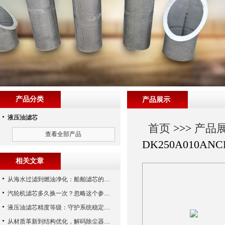
产品分类
产品展示
液压油滤芯
首页
>>>
产品
查看全部产品
DK250A010ANC
相关文章
从海水过滤到燃油净化：船舶滤芯的多场景应用解析
汽轮机滤芯多久换一次？忽略这个参数，机组非停损失可能上百万！
液压油滤芯精度等级：守护系统稳定与寿命的“微米标尺”
从材质革新到结构优化，解码除尘器滤芯性能跃升的核心逻辑