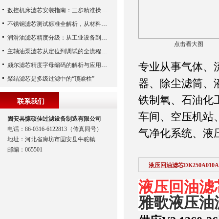
数控机床滤芯安装指南：三步精准操作，杜绝设备“亚健康”
不锈钢滤芯测试标准全解析，从材料性能到应用场景的严苛验证
润滑油滤芯精度分级：从工业设备到精密系统的过滤密码
点击看大图
主轴油泵滤芯从定位到调试的全流程解析
专业从事气体、
颇尔滤芯精度字母编码的解析与应用指南
聚结滤芯是多级过滤中的“顶梁柱”
器、除尘滤筒、
铁制氧、石油化
联系我们
车间、空压机站
固安县慷硕佳过滤设备制造有限公司
电话：86-0316-6122813（传真同号）
气净化系统、液
地址：河北省廊坊市固安县牛驼镇
邮编：065501
液压回油滤芯DK250A010A
液压回油滤芯D
雅歌液压油