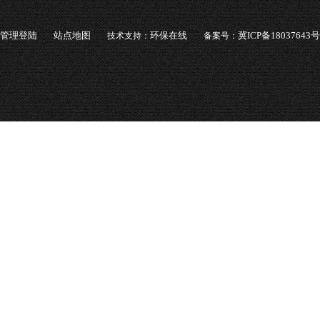
管理登陆
站点地图
环保在线
冀ICP备18037643号
技术支持：
备案号：