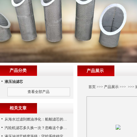
产品分类
产品展示
液压油滤芯
首页
>>>
产品展示
>>> >>>
查看全部产品
相关文章
从海水过滤到燃油净化：船舶滤芯的多场景应用解析
汽轮机滤芯多久换一次？忽略这个参数，机组非停损失可能上百万！
液压油滤芯精度等级：守护系统稳定与寿命的“微米标尺”