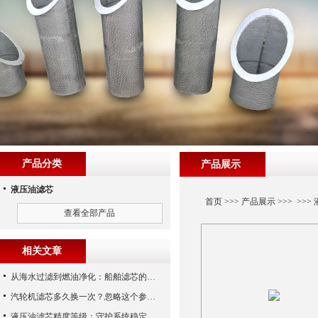
产品分类
产品展示
液压油滤芯
首页
>>>
产品展示
>>> >>>
查看全部产品
相关文章
从海水过滤到燃油净化：船舶滤芯的多场景应用解析
汽轮机滤芯多久换一次？忽略这个参数，机组非停损失可能上百万！
液压油滤芯精度等级：守护系统稳定与寿命的“微米标尺”