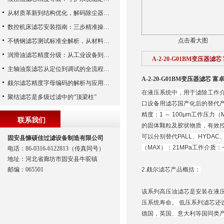
从材质革新到结构优化，解码除尘器滤芯性能跃升的核心逻辑
数控机床滤芯安装指南：三步精准操作，杜绝设备“亚健康”
点击看大图
不锈钢滤芯测试标准全解析，从材料性能到应用场景的严苛验证
润滑油滤芯精度分级：从工业设备到精密系统的过滤密码
A-2-20-G01BM变压器滤
主轴油泵滤芯从定位到调试的全流程解析
A-2-20-G01BM变压器滤芯 富
颇尔滤芯精度字母编码的解析与应用指南
在液压系统中，用于滤除工作
聚结滤芯是多级过滤中的“顶梁柱”
口设备用滤芯国产化后的替代产
精度：1 ～ 100μm工作压
联系我们
的固体颗粒及胶状物质，有效
可以分别替代PALL、HYDA
固安县慷硕佳过滤设备制造有限公司
（MAX）：21MPa工作介质
电话：86-0316-6122813（传真同号）
地址：河北省廊坊市固安县牛驼镇
邮编：065501
2.颇尔滤芯产品概括：
该系列高压油滤芯是安装在液
压系统寿命。 低压系列滤芯还
德国，英国、意大利等国同类