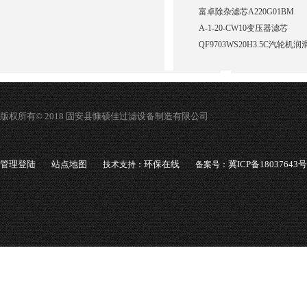
富卓除杂滤芯A220G01BM
A-1-20-CW10变压器滤芯
QF9703WS20H3.5C汽轮
版权所有© 2018 固安县慷硕佳过滤设备制造有限公司
管理登陆
站点地图
环保在线
冀ICP备18037643号
技术支持：
备案号：