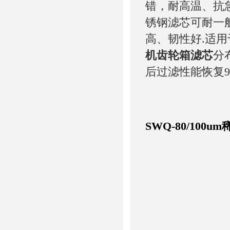
错，耐高温、抗
锈钢滤芯可耐一
高、韧性好.适用
机齿轮箱滤芯
分
后过滤性能恢复9
SWQ-80/10