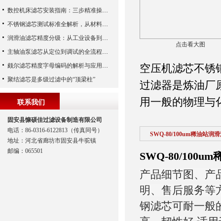
数控机床滤芯安装指南：三步精准操作，杜绝设备“亚健康”
不锈钢滤芯测试标准全解析，从材料性能到应用场景的严苛验证
润滑油滤芯精度分级：从工业设备到精密系统的过滤密码
点击看大图
主轴油泵滤芯从定位到调试的全流程解析
颇尔滤芯精度字母编码的解析与应用指南
空压机滤芯不锈
聚结滤芯是多级过滤中的“顶梁柱”
过滤器是炼油厂
用一般的物理与
联系我们
固安县慷硕佳过滤设备制造有限公司
电话：86-0316-6122813（传真同号）
SWQ-80/100um稀油站
地址：河北省廊坊市固安县牛驼镇
邮编：065501
SWQ-80/10
产品细节图、产
明、售后服务等
钢滤芯可耐一般