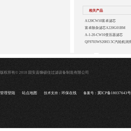
相关产品
A120CW10富卓滤芯
富卓除杂滤芯A220G01BM
A-1-20-CW10变压器滤芯
QF9703WS20H3.5C汽轮
版权所有© 2018 固安县慷硕佳过滤设备制造有限公司
管理登陆
站点地图
环保在线
冀ICP备18037643号
技术支持：
备案号：