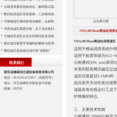
从材质革新到结构优化，解码除尘器滤芯性能跃升的核心逻辑
数控机床滤芯安装指南：三步精准操作，杜绝设备“亚健康”
点击看大图
不锈钢滤芯测试标准全解析，从材料性能到应用场景的严苛验证
润滑油滤芯精度分级：从工业设备到精密系统的过滤密码
SWQ-80/30um稀油站润
主轴油泵滤芯从定位到调试的全流程解析
SWQ-80/30um稀油站润滑滤芯
颇尔滤芯精度字母编码的解析与应用指南
适用于稀油润滑系统中用
聚结滤芯是多级过滤中的“顶梁柱”
适用于粘度等级为N22~N
公称通径(DN, mm)双筒
联系我们
本系列双筒网式磁芯过滤
固安县慷硕佳过滤设备制造有限公司
滤后压差超过0.1MPa时
电话：86-0316-6122813（传真同号）
由压差开关动作发出报警
地址：河北省廊坊市固安县牛驼镇
邮编：065501
滤器具有在线运行工况下
护维修的特点。
三、主要技术性能
公称通径: DN80公称压力: