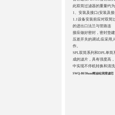
此双筒过滤器的重量约为7
1、安装及接口(安装及接
1.1设备安装前应对双简过
的进出口法兰与管路连
接应做好密封，密封垫建
压差开关的调试:应采用
作。
SPL
双筒系列和
DPL
单筒
成的滤片，具有强度高，
中实现不停机转换和清洗
SWQ-80/30um稀油站润滑滤芯