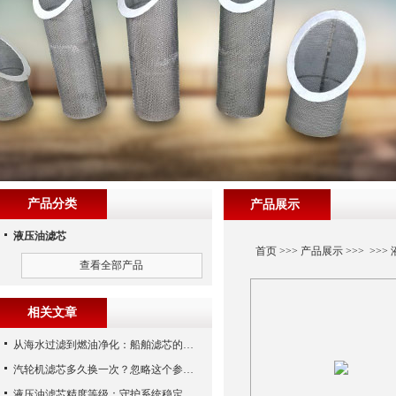
产品分类
产品展示
液压油滤芯
首页
>>>
产品展示
>>> >>>
查看全部产品
相关文章
从海水过滤到燃油净化：船舶滤芯的多场景应用解析
汽轮机滤芯多久换一次？忽略这个参数，机组非停损失可能上百万！
液压油滤芯精度等级：守护系统稳定与寿命的“微米标尺”