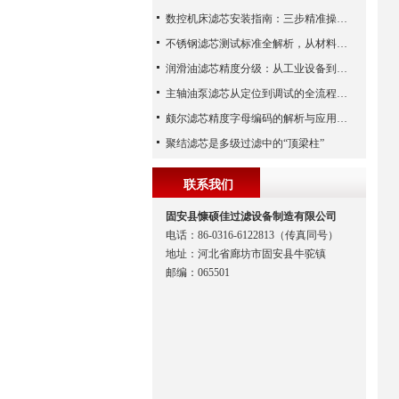
数控机床滤芯安装指南：三步精准操作，杜绝设备“亚健康”
不锈钢滤芯测试标准全解析，从材料性能到应用场景的严苛验证
润滑油滤芯精度分级：从工业设备到精密系统的过滤密码
主轴油泵滤芯从定位到调试的全流程解析
颇尔滤芯精度字母编码的解析与应用指南
聚结滤芯是多级过滤中的“顶梁柱”
联系我们
固安县慷硕佳过滤设备制造有限公司
电话：86-0316-6122813（传真同号）
地址：河北省廊坊市固安县牛驼镇
邮编：065501