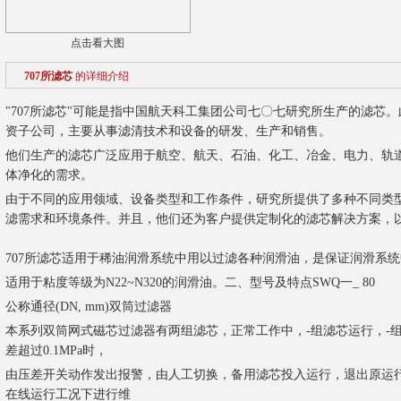
点击看大图
707所滤芯
的详细介绍
"707所滤芯"可能是指中国航天科工集团公司七〇七研究所生产的滤芯
资子公司，主要从事滤清技术和设备的研发、生产和销售。
他们生产的滤芯广泛应用于航空、航天、石油、化工、冶金、电力、轨
体净化的需求。
由于不同的应用领域、设备类型和工作条件，研究所提供了多种不同类
滤需求和环境条件。并且，他们还为客户提供定制化的滤芯解决方案，
707所滤芯适用于稀油润滑系统中用以过滤各种润滑油，是保证润滑系
适用于粘度等级为N22~N320的润滑油。二、型号及特点SWQ一_ 80
公称通径(DN, mm)双筒过滤器
本系列双筒网式磁芯过滤器有两组滤芯，正常工作中，-组滤芯运行，-
差超过0.1MPa时，
由压差开关动作发出报警，由人工切换，备用滤芯投入运行，退出原运
在线运行工况下进行维