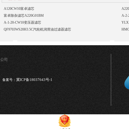
A120CW10富卓滤芯
A2
富卓除杂滤芯A220G01BM
A-2
A-1-20-CW10变压器滤芯
YLX
QF9703WS20H3.5C汽轮机润滑油过滤器滤芯
HM
限公司
冀ICP备18037643号-1
备案号：