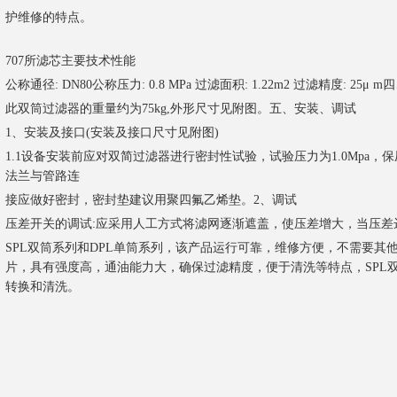
护维修的特点。
707所滤芯主要技术性能
公称通径: DN80公称压力: 0.8 MPa 过滤面积: 1.22m2 过滤精度: 25
此双筒过滤器的重量约为75kg,外形尺寸见附图。五、安装、调试
1、安装及接口(安装及接口尺寸见附图)
1.1设备安装前应对双简过滤器进行密封性试验，试验压力为1.0Mpa，保压
法兰与管路连
接应做好密封，密封垫建议用聚四氟乙烯垫。2、调试
压差开关的调试:应采用人工方式将滤网逐渐遮盖，使压差增大，当压差达到
SPL双筒系列和DPL单筒系列，该产品运行可靠，维修方便，不需要其
片，具有强度高，通油能力大，确保过滤精度，便于清洗等特点，SPL
转换和清洗。