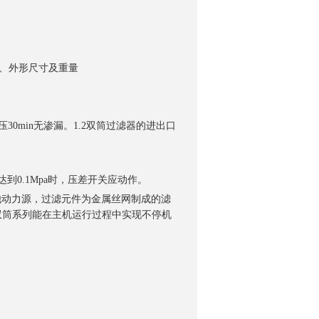
μ m四、外形尺寸及重量
询
30min无渗漏。1.2双筒过滤器的进出口
0.1Mpa时，压差开关应动作。
他动力源，过滤元件为金属丝网制成的滤
双筒系列能在主机运行过程中实现不停机