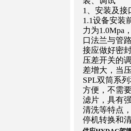
装、调试
1、安装及接
1.1设备安
力为1.0Mp
口法兰与管
接应做好密封
压差开关的调
差增大，当压
SPL
双筒系列
方便，不需
滤片，具有
清洗等特点
停机转换和
供应HYDAC贺德克