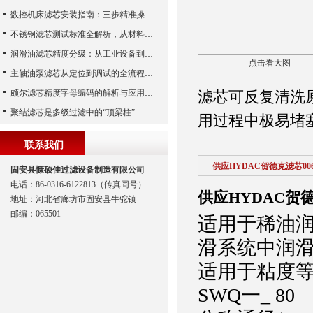
数控机床滤芯安装指南：三步精准操作，杜绝设备“亚健康”
不锈钢滤芯测试标准全解析，从材料性能到应用场景的严苛验证
润滑油滤芯精度分级：从工业设备到精密系统的过滤密码
点击看大图
主轴油泵滤芯从定位到调试的全流程解析
颇尔滤芯精度字母编码的解析与应用指南
滤芯可反复清洗
聚结滤芯是多级过滤中的“顶梁柱”
用过程中极易堵
联系我们
供应HYDAC贺德克滤芯006
固安县慷硕佳过滤设备制造有限公司
电话：86-0316-6122813（传真同号）
供应HYDAC贺德克
地址：河北省廊坊市固安县牛驼镇
邮编：065501
适用于稀油
滑系统中润
适用于粘度等
SWQ一_ 80