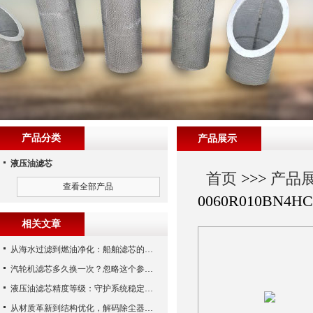
产品分类
产品展示
液压油滤芯
首页
>>>
产品
查看全部产品
0060R010BN4
相关文章
从海水过滤到燃油净化：船舶滤芯的多场景应用解析
汽轮机滤芯多久换一次？忽略这个参数，机组非停损失可能上百万！
液压油滤芯精度等级：守护系统稳定与寿命的“微米标尺”
从材质革新到结构优化，解码除尘器滤芯性能跃升的核心逻辑